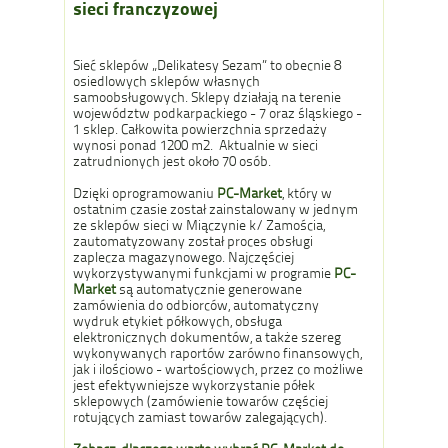
sieci franczyzowej
Sieć sklepów „Delikatesy Sezam” to obecnie 8
osiedlowych sklepów własnych
samoobsługowych. Sklepy działają na terenie
województw podkarpackiego - 7 oraz śląskiego -
1 sklep. Całkowita powierzchnia sprzedaży
wynosi ponad 1200 m2. Aktualnie w sieci
zatrudnionych jest około 70 osób.
Dzięki oprogramowaniu
PC-Market
, który w
ostatnim czasie został zainstalowany w jednym
ze sklepów sieci w Miączynie k/ Zamościa,
zautomatyzowany został proces obsługi
zaplecza magazynowego. Najczęściej
wykorzystywanymi funkcjami w programie
PC-
Market
są automatycznie generowane
zamówienia do odbiorców, automatyczny
wydruk etykiet półkowych, obsługa
elektronicznych dokumentów, a także szereg
wykonywanych raportów zarówno finansowych,
jak i ilościowo - wartościowych, przez co możliwe
jest efektywniejsze wykorzystanie półek
sklepowych (zamówienie towarów częściej
rotujących zamiast towarów zalegających).