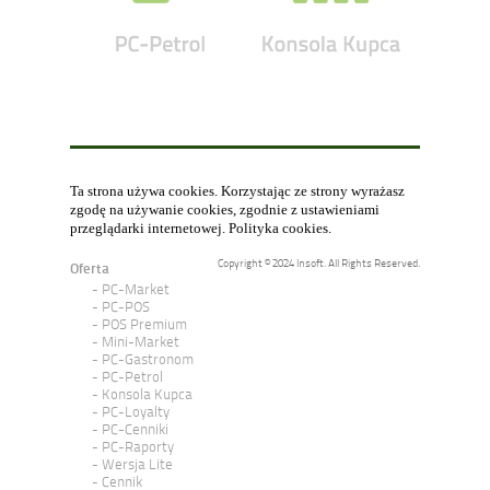
Ta strona używa cookies. Korzystając ze strony wyrażasz
zgodę na używanie cookies, zgodnie z ustawieniami
przeglądarki internetowej.
Polityka cookies
.
Copyright © 2024 Insoft. All Rights Reserved.
Oferta
PC-Market
PC-POS
POS Premium
Mini-Market
PC-Gastronom
PC-Petrol
Konsola Kupca
PC-Loyalty
PC-Cenniki
PC-Raporty
Wersja Lite
Cennik