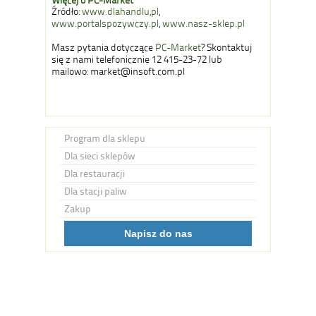
Więcej o
PC-Market
Źródło:
www.dlahandlu,pl
,
www.portalspozywczy.pl
,
www.nasz-sklep.pl
Masz pytania dotyczące
PC-Market
? Skontaktuj
się z nami telefonicznie 12 415-23-72 lub
mailowo: market@insoft.com.pl
Program dla sklepu
Dla sieci sklepów
Dla restauracji
Dla stacji paliw
Zakup
Napisz do nas