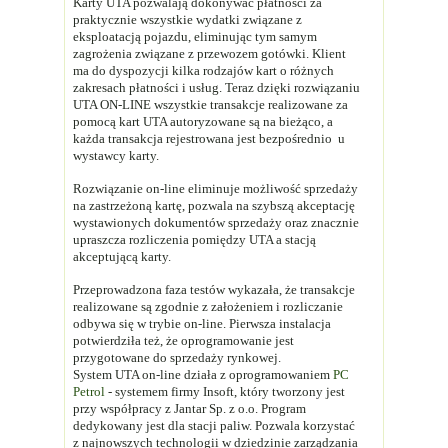
Karty UTA pozwalają dokonywać płatności za
praktycznie wszystkie wydatki związane z
eksploatacją pojazdu, eliminując tym samym
zagrożenia związane z przewozem gotówki. Klient
ma do dyspozycji kilka rodzajów kart o różnych
zakresach płatności i usług. Teraz dzięki rozwiązaniu
UTA ON-LINE wszystkie transakcje realizowane za
pomocą kart UTA autoryzowane są na bieżąco, a
każda transakcja rejestrowana jest bezpośrednio u
wystawcy karty.
Rozwiązanie on-line eliminuje możliwość sprzedaży
na zastrzeżoną kartę, pozwala na szybszą akceptację
wystawionych dokumentów sprzedaży oraz znacznie
upraszcza rozliczenia pomiędzy UTA a stacją
akceptującą karty.
Przeprowadzona faza testów wykazała, że transakcje
realizowane są zgodnie z założeniem i rozliczanie
odbywa się w trybie on-line. Pierwsza instalacja
potwierdziła też, że oprogramowanie jest
przygotowane do sprzedaży rynkowej.
System UTA on-line działa z oprogramowaniem
PC
Petrol
- systemem firmy Insoft, który tworzony jest
przy współpracy z Jantar Sp. z o.o. Program
dedykowany jest dla stacji paliw. Pozwala korzystać
z najnowszych technologii w dziedzinie zarządzania