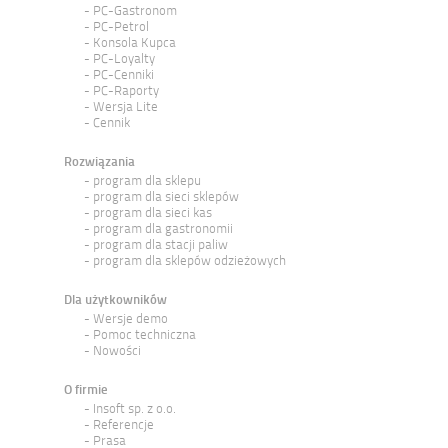
PC-Gastronom
PC-Petrol
Konsola Kupca
PC-Loyalty
PC-Cenniki
PC-Raporty
Wersja Lite
Cennik
Rozwiązania
program dla sklepu
program dla sieci sklepów
program dla sieci kas
program dla gastronomii
program dla stacji paliw
program dla sklepów odzieżowych
Dla użytkowników
Wersje demo
Pomoc techniczna
Nowości
O firmie
Insoft sp. z o.o.
Referencje
Prasa