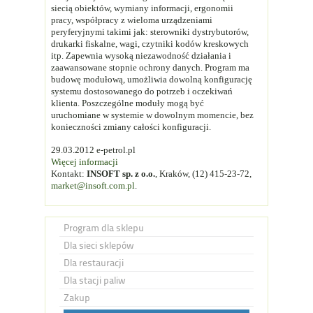
siecią obiektów, wymiany informacji, ergonomii
pracy, współpracy z wieloma urządzeniami
peryferyjnymi takimi jak: sterowniki dystrybutorów,
drukarki fiskalne, wagi, czytniki kodów kreskowych
itp. Zapewnia wysoką niezawodność działania i
zaawansowane stopnie ochrony danych. Program ma
budowę modułową, umożliwia dowolną konfigurację
systemu dostosowanego do potrzeb i oczekiwań
klienta. Poszczególne moduły mogą być
uruchomiane w systemie w dowolnym momencie, bez
konieczności zmiany całości konfiguracji.
29.03.2012 e-petrol.pl
Więcej informacji
Kontakt:
INSOFT sp. z o.o.
, Kraków, (12) 415-23-72,
market@insoft.com.pl
.
Program dla sklepu
Dla sieci sklepów
Dla restauracji
Dla stacji paliw
Zakup