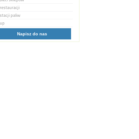
restauracji
stacji paliw
up
Napisz do nas