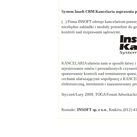
System Insoft CRM Kancelaria usprawnia p
(...) Firma INSOFT oferuje kancelariom pra
niezbędne zakładki i moduły potrzebne do g
kontroli nad rozprawami sądowymi.
KANCELARIA
ułatwia nam w sposób łatwy i 
rejestrowanie umów i prowadzonych czynno
sprawowanie kontroli nad terminarzem spraw,
cechami ułatwiającymi współpracę z
KANCE
elektroniczną, internetem i zaawansowany p
Styczeń/Luty 2009, TOGA Forum Adwokackie
Kontakt:
INSOFT sp. z o.o.
, Kraków, (012) 4