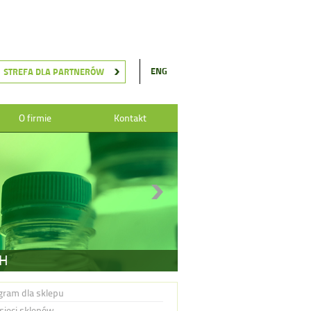
ENG
STREFA DLA PARTNERÓW
O firmie
Kontakt
CH
gram dla sklepu
 sieci sklepów