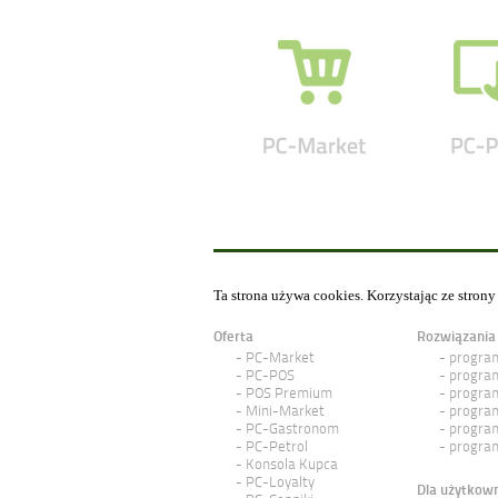
Ta strona używa cookies. Korzystając ze stron
Oferta
Rozwiązania
PC-Market
program
PC-POS
program
POS Premium
program
Mini-Market
program
PC-Gastronom
program
PC-Petrol
program
Konsola Kupca
PC-Loyalty
Dla użytkow