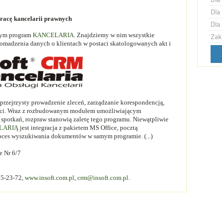
Dla 
racę kancelarii prawnych
Dla 
wnym program
KANCELARIA
. Znajdziemy w nim wszystkie
Zak
romadzenia danych o klientach w postaci skatologowanych akt i
przejrzysty prowadzenie zleceń, zarządzanie korespondencją,
ści. Wraz z rozbudowanym modułem umożliwiającym
 spotkań, rozpraw stanowią zaletę tego programu. Niewątpliwie
LARIĄ
jest integracja z pakietem MS Office, pocztą
roces wyszukiwania dokumentów w samym programie. (...)
 Nr 6/7
15-23-72,
www.insoft.com.pl
,
crm@insoft.com.pl
.