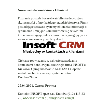
Nowa metoda kontaktów z klientami
Poznanie potrzeb i oczekiwań klienta decyduje o
skuteczności oferty każdego przedsiębiorstwa. Firmy
posiadające sprawne systemy zbierania informacji o
rynku oraz umiejące komunikować się ze swoimi
klientami osiągają sukces nawet na wymagających i
wysoce konkurencyjnych rynkach.
Ciekawe rozwiązanie w zakresie zarządzania
kontaktami handlowymi rozwinęła firma INSOFT z
Krakowa. Oprogramowanie KONTAKTY oparte
zostało na bazie znanego systemu Lotus
Domino/Notes.
25.04.2001, Gazeta Prawna
Kontakt:
INSOFT sp. z o.o.
, Kraków, (012) 415-23-
72,
www.insoft.com.pl
,
crm@insoft.com.pl
.