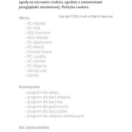
zgodę na używanie cookies, zgodnie z ustawieniami
przeglądarki internetowej.
Polityka cookies
.
Copyright © 2024 Insoft. All Rights Reserved.
Oferta
PC-Market
PC-POS
POS Premium
Mini-Market
PC-Gastronom
PC-Petrol
Konsola Kupca
PC-Loyalty
PC-Cenniki
PC-Raporty
Wersja Lite
Cennik
Rozwiązania
program dla sklepu
program dla sieci sklepów
program dla sieci kas
program dla gastronomii
program dla stacji paliw
program dla sklepów odzieżowych
Dla użytkowników