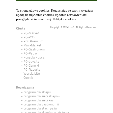
Ta strona używa cookies. Korzystając ze strony wyrażasz
zgodę na używanie cookies, zgodnie z ustawieniami
przeglądarki internetowej.
Polityka cookies
.
Copyright © 2024 Insoft. All Rights Reserved.
Oferta
PC-Market
PC-POS
POS Premium
Mini-Market
PC-Gastronom
PC-Petrol
Konsola Kupca
PC-Loyalty
PC-Cenniki
PC-Raporty
Wersja Lite
Cennik
Rozwiązania
program dla sklepu
program dla sieci sklepów
program dla sieci kas
program dla gastronomii
program dla stacji paliw
program dla sklepów odzieżowych