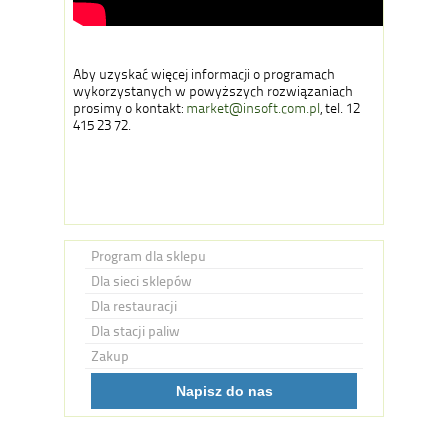
Aby uzyskać więcej informacji o programach
wykorzystanych w powyższych rozwiązaniach
prosimy o kontakt:
market@insoft.com.pl
, tel. 12
415 23 72.
Program dla sklepu
Dla sieci sklepów
Dla restauracji
Dla stacji paliw
Zakup
Napisz do nas