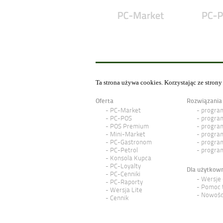
Ta strona używa cookies. Korzystając ze stron
Oferta
Rozwiązania
PC-Market
program
PC-POS
program
POS Premium
program
Mini-Market
program
PC-Gastronom
program
PC-Petrol
program
Konsola Kupca
PC-Loyalty
Dla użytkow
PC-Cenniki
Wersje
PC-Raporty
Pomoc 
Wersja Lite
Nowośc
Cennik