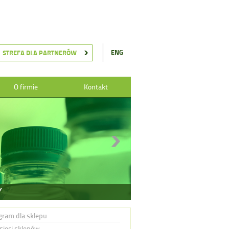
ENG
STREFA DLA PARTNERÓW
O firmie
Kontakt
Y
gram dla sklepu
 sieci sklepów