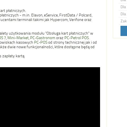
Dla 
rt płatniczych.
Dla 
atniczych - m.in. Elavon, eService, FirstData / Polcard,
ducentami terminali takimi jak Hypercom, Verifone oraz
Zak
zalety użytkowania modułu "Obsługa kart płatniczych" w
S 7
,
Mini-Market
,
PC-Gastronom
oraz
PC-Petrol POS
.
nowiskach kasowych
PC-POS
od strony technicznej jak i od
kże dwie nowe funkcjonalności, które dostępne będą od
s zapłaty kartą