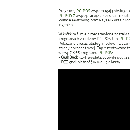
Programy
PC-POS
wspomagają obsługę ka
PC-POS 7
współpracuje z serwisami kart pł
Polskie ePłatności oraz PayTel - oraz pro
Ingenico.
W krótkim filmie przedstawione zostały 
programach z rodziny PC-POS, tzn.
PC-PO
Pokazano proces obsługi modułu na sta
strony sprzedażowej. Zaprezentowano ta
wersji 7.3.55 programu
PC-POS
:
-
CashBack
, czyli wypłata gotówki podcza
-
DCC
, czyli płatność w walucie karty.