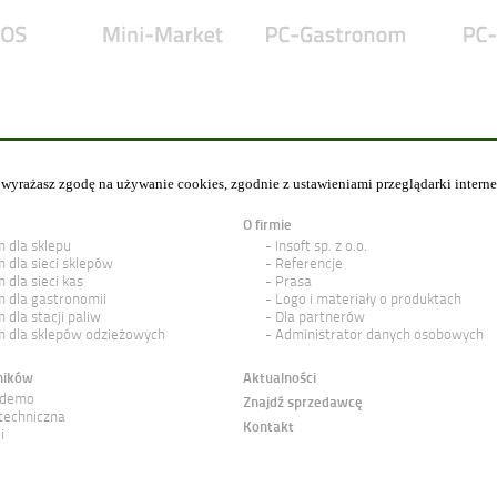
y wyrażasz zgodę na używanie cookies, zgodnie z ustawieniami przeglądarki intern
O firmie
 dla sklepu
Insoft sp. z o.o.
 dla sieci sklepów
Referencje
 dla sieci kas
Prasa
 dla gastronomii
Logo i materiały o produktach
 dla stacji paliw
Dla partnerów
 dla sklepów odzieżowych
Administrator danych osobowych
ników
Aktualności
 demo
Znajdź sprzedawcę
techniczna
Kontakt
i