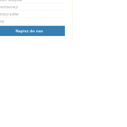
restauracji
stacji paliw
up
Napisz do nas