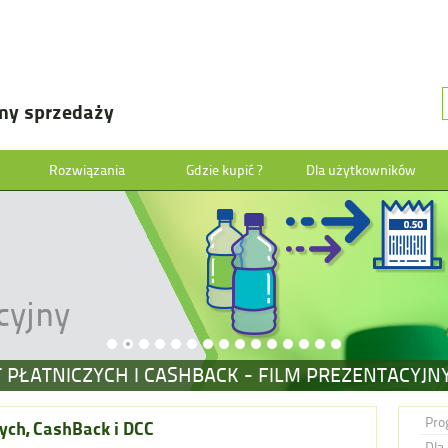
my sprzedaży
Rozwiązania
Gdzie kupić ?
Dla użytkowników
cyjny
T PŁATNICZYCH I CASHBACK - FILM PREZENTACYJN
Pro
ych, CashBack i DCC
Dla