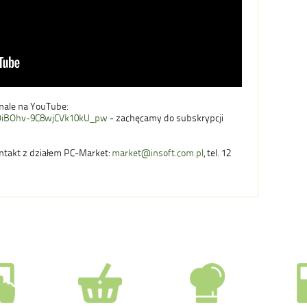
nale na YouTube:
DiBOhv-9C8wjCVk10kU_pw
- zachęcamy do subskrypcji
ontakt z działem PC-Market:
market@insoft.com.pl
, tel. 12