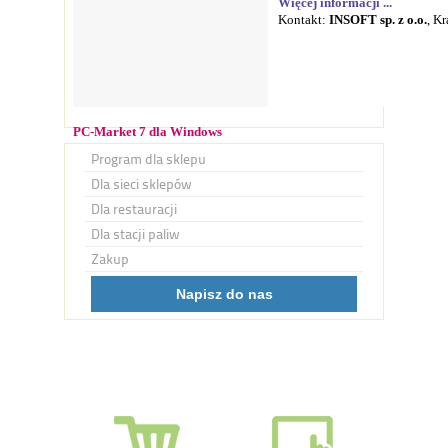
Więcej informacji ...
Kontakt:
INSOFT sp. z o.o.
, K
PC-Market 7 dla Windows
Program dla sklepu
Dla sieci sklepów
Dla restauracji
Dla stacji paliw
Zakup
Napisz do nas