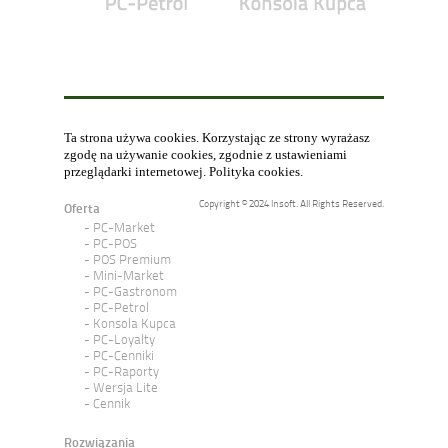
Ta strona używa cookies. Korzystając ze strony wyrażasz
zgodę na używanie cookies, zgodnie z ustawieniami
przeglądarki internetowej.
Polityka cookies
.
Copyright © 2024 Insoft. All Rights Reserved.
Oferta
PC-Market
PC-POS
POS Premium
Mini-Market
PC-Gastronom
PC-Petrol
Konsola Kupca
PC-Loyalty
PC-Cenniki
PC-Raporty
Wersja Lite
Cennik
Rozwiązania