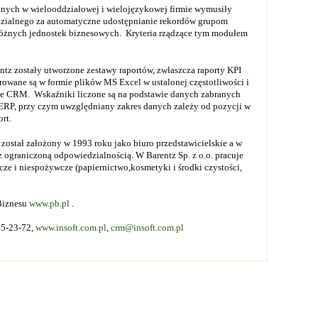
nych w wielooddziałowej i wielojęzykowej firmie wymusiły
zialnego za automatyczne udostępnianie rekordów grupom
żnych jednostek biznesowych. Kryteria rządzące tym modułem
tz zostały utworzone zestawy raportów, zwłaszcza raporty KPI
rowane są w formie plików MS Excel w ustalonej częstotliwości i
ie CRM. Wskaźniki liczone są na podstawie danych zabranych
ERP, przy czym uwzględniany zakres danych zależy od pozycji w
ort.
został założony w 1993 roku jako biuro przedstawicielskie a w
z ograniczoną odpowiedzialnością. W Barentz Sp. z o.o. pracuje
e i niespożywcze (papiernictwo,kosmetyki i środki czystości,
Biznesu
www.pb.pl
.
15-23-72,
www.insoft.com.pl
,
crm@insoft.com.pl