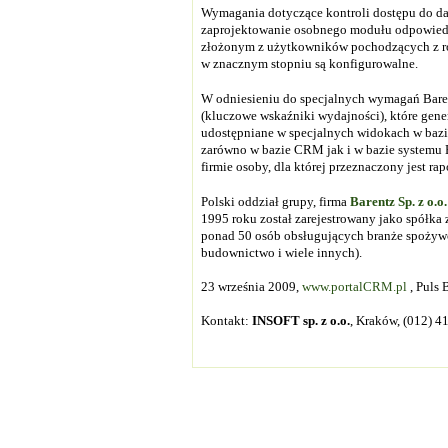
Wymagania dotyczące kontroli dostępu do da
zaprojektowanie osobnego modułu odpowied
złożonym z użytkowników pochodzących z ró
w znacznym stopniu są konfigurowalne.
W odniesieniu do specjalnych wymagań Baren
(kluczowe wskaźniki wydajności), które gene
udostępniane w specjalnych widokach w baz
zarówno w bazie CRM jak i w bazie systemu 
firmie osoby, dla której przeznaczony jest rap
Polski oddział grupy, firma
Barentz Sp. z o.o.
1995 roku został zarejestrowany jako spółka 
ponad 50 osób obsługujących branże spożywcz
budownictwo i wiele innych).
23 września 2009,
www.portalCRM.pl
, Puls 
Kontakt:
INSOFT sp. z o.o.
, Kraków, (012) 4