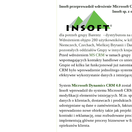
Insoft przeprowadził wdrożenie Microsoft
Insoft sp. z 
dla potrzeb grupy Barentz - dystrybutora na
Wdrożeniem objęto 280 użytkowników, w kilku
Niemczech, Czechach, Wielkiej Brytanii i Dan
pozostałych oddziałów Grupy w innych kraja
Przed wdrożeniem
MS CRM
w ramach grupy 
wspomagających kontakty handlowe co uniem
Grupie od kilku lat funkcjonował już natomi
CRM było wprowadzenie jednolitego systemu 
efektywne wykorzystanie danych z istniejąc
System
Microsoft Dynamics CRM 4.0
został
Insoft wprowadził do systemu Microsoft CRM
modyfikacji elementów istniejących. M.in. 
danych o klientach, dostawcach i produkt
udostępniane są dane o zamówieniach, faktu
wprowadzono nowe obiekty takie jak projekt 
kontrakt i reklamację, oraz rozbudowane pro
implementują główne procesy biznesowe w f
opiekunów klienta.