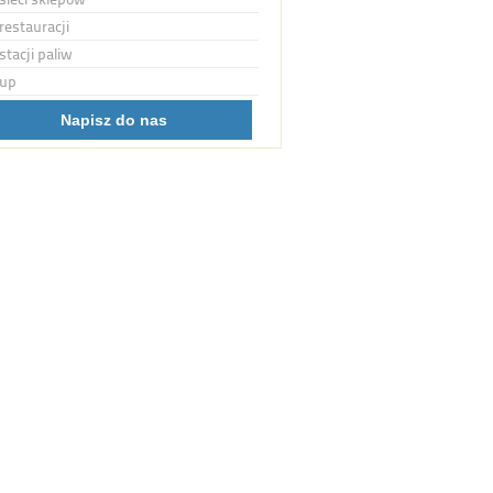
restauracji
stacji paliw
up
Napisz do nas