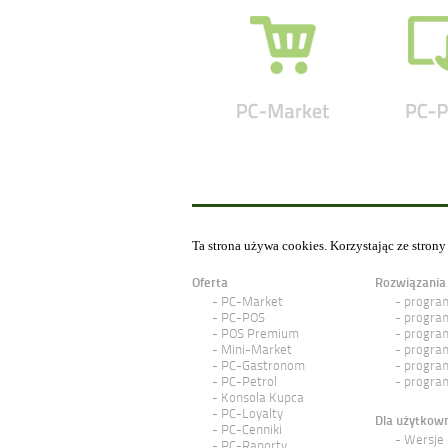
Ta strona używa cookies. Korzystając ze stron
Oferta
Rozwiązania
PC-Market
program
PC-POS
program
POS Premium
program
Mini-Market
program
PC-Gastronom
program
PC-Petrol
program
Konsola Kupca
PC-Loyalty
Dla użytkow
PC-Cenniki
Wersje
PC-Raporty