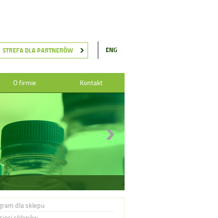
ENG
STREFA DLA PARTNERÓW
O firmie
Kontakt
gram dla sklepu
 sieci sklepów