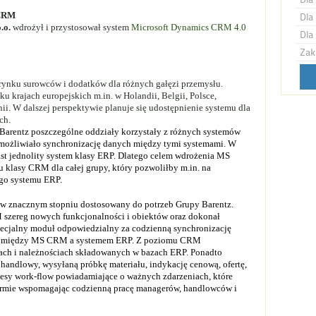
 CRM
Dla 
o.o.
wdrożył i przystosował system
Microsoft Dynamics CRM 4.0
Dla 
Zak
 rynku surowców i dodatków dla różnych gałęzi przemysłu.
 krajach europejskich m.in. w Holandii, Belgii, Polsce,
ii. W dalszej perspektywie planuje się udostępnienie systemu dla
ch.
Barentz poszczególne oddziały korzystały z różnych systemów
ożliwiało synchronizację danych między tymi systemami. W
ast jednolity system klasy ERP. Dlatego celem wdrożenia MS
klasy CRM dla całej grupy, który pozwoliłby m.in. na
ego systemu ERP.
 w znacznym stopniu dostosowany do potrzeb Grupy Barentz.
 szereg nowych funkcjonalności i obiektów oraz dokonał
specjalny moduł odpowiedzialny za codzienną synchronizację
ach między MS CRM a systemem ERP. Z poziomu CRM
rach i należnościach składowanych w bazach ERP. Ponadto
handlowy, wysyłaną próbkę materiału, indykację cenową, ofertę,
cesy work-flow powiadamiające o ważnych zdarzeniach, które
irmie wspomagając codzienną pracę managerów, handlowców i