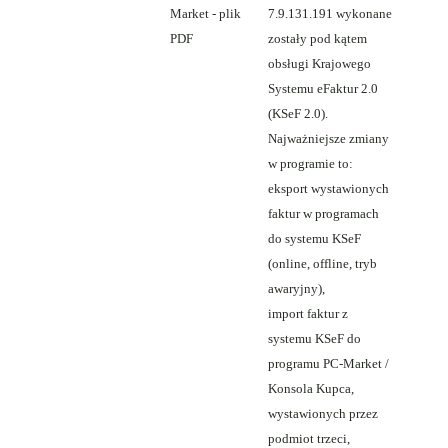
Market - plik
7.9.131.191 wykonane
PDF
zostały pod kątem
obsługi Krajowego
Systemu eFaktur 2.0
(KSeF 2.0).
Najważniejsze zmiany
w programie to:
eksport wystawionych
faktur w programach
do systemu KSeF
(online, offline, tryb
awaryjny),
import faktur z
systemu KSeF do
programu PC-Market /
Konsola Kupca,
wystawionych przez
podmiot trzeci,