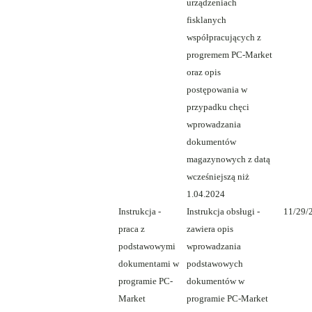
urządzeniach
fisklanych
współpracujących z
progremem PC-Market
oraz opis
postępowania w
przypadku chęci
wprowadzania
dokumentów
magazynowych z datą
wcześniejszą niż
1.04.2024
Instrukcja -
Instrukcja obsługi -
11/29/
praca z
zawiera opis
podstawowymi
wprowadzania
dokumentami w
podstawowych
programie PC-
dokumentów w
Market
programie PC-Market