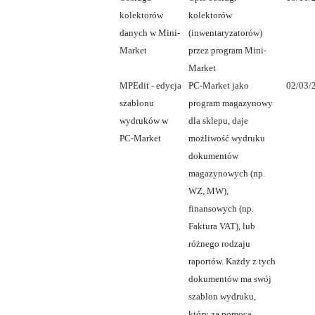
kolektorów
kolektorów
danych w Mini-
(inwentaryzatorów)
Market
przez program Mini-
Market
MPEdit - edycja
PC-Market jako
02/03/
szablonu
program magazynowy
wydruków w
dla sklepu, daje
PC-Market
możliwość wydruku
dokumentów
magazynowych (np.
WZ, MW),
finansowych (np.
Faktura VAT), lub
różnego rodzaju
raportów. Każdy z tych
dokumentów ma swój
szablon wydruku,
który za pomocą