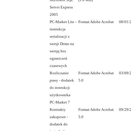
Server Express
2005
PC-Market Lite -
Format Adobe Acrobat
08/01/
instrukcja
serializacji z
wersji Demo na
wersję bez
ograniczeń
czasowych
Rozliczanie
Format Adobe Acrobat
03/09/
prasy - dodatek
5.0
do instrukcji
użytkownika
PC-Market 7
Kontrakty
Format Adobe Acrobat
09/29/
zakupowe -
5.0
dodatek do