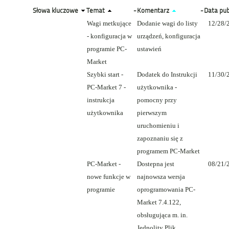
Słowa kluczowe
Temat
-
Komentarz
-
Data pub
Wagi metkujące
Dodanie wagi do listy
12/28/
- konfiguracja w
urządzeń, konfiguracja
programie PC-
ustawień
Market
Szybki start -
Dodatek do Instrukcji
11/30/
PC-Market 7 -
użytkownika -
instrukcja
pomocny przy
użytkownika
pierwszym
uruchomieniu i
zapoznaniu się z
programem PC-Market
PC-Market -
Dostepna jest
08/21/
nowe funkcje w
najnowsza wersja
programie
oprogramowania PC-
Market 7.4.122,
obsługująca m. in.
Jednolity Plik