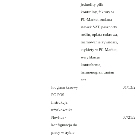
jednolity plik
kontrolny, faktury w
PC-Market, zmiana
stawek VAT, paszporty
roślin, opłata cukrowa,
marnowanie żywności,
etykiety w PC-Market,
weryfikacja
kontrahenta,
harmonogram zmian
cen.
Program kasowy
01/13/
PC-POS -
instrukcja
użytkownika
Novitus -
07/21/
konfiguracja do
pracy w trybie