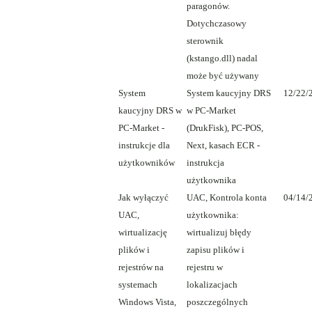
paragonów.
Dotychczasowy
sterownik
(kstango.dll) nadal
może być używany
System
System kaucyjny DRS
12/22/
kaucyjny DRS w
w PC-Market
PC-Market -
(DrukFisk), PC-POS,
instrukcje dla
Next, kasach ECR -
użytkowników
instrukcja
użytkownika
Jak wyłączyć
UAC, Kontrola konta
04/14/
UAC,
użytkownika:
wirtualizację
wirtualizuj błędy
plików i
zapisu plików i
rejestrów na
rejestru w
systemach
lokalizacjach
Windows Vista,
poszczególnych