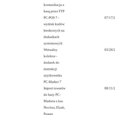
komunikacja z
kasą przez FTP
PC-POS 7 -
07/17/
wydruk kodów
kreskowych na
drukarkach
systemowych
Wirtualny
03/26/
kolektor -
dodatek do
instrukcji
użytkownika
PC-Market 7
Import towarów
08/11/
do bazy PC-
Marketa z kas
Novitus, Elzab,
Posnet