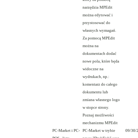
narzędzia MPEdit
można edytować i
przystosować do
własnych wymagań.
Za pomocą MPEdit
można na
dokumentach dodać
nowe pola, które będa
widoczne na
wydrukach, np.:
komentarz do całego
dokumentu lub
zmiana własnego logo
w stopce strony.
Poznaj możliwości
mechanizmu MPEdit
PC-Market i PC-
PC-Market w trybie
09/30/