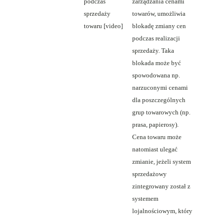
podczas
zarządzania cenami
sprzedaży
towarów, umożliwia
towaru [video]
blokadę zmiany cen
podczas realizacji
sprzedaży. Taka
blokada może być
spowodowana np.
narzuconymi cenami
dla poszczególnych
grup towarowych (np.
prasa, papierosy).
Cena towaru może
natomiast ulegać
zmianie, jeżeli system
sprzedażowy
zintegrowany został z
systemem
lojalnościowym, który