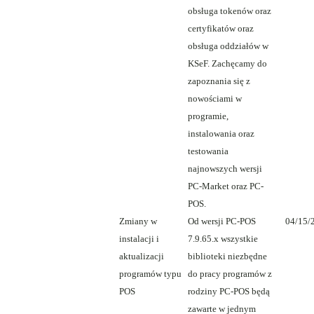
obsługa tokenów oraz
certyfikatów oraz
obsługa oddziałów w
KSeF. Zachęcamy do
zapoznania się z
nowościami w
programie,
instalowania oraz
testowania
najnowszych wersji
PC-Market oraz PC-
POS.
Zmiany w
Od wersji PC-POS
04/15/
instalacji i
7.9.65.x wszystkie
aktualizacji
biblioteki niezbędne
programów typu
do pracy programów z
POS
rodziny PC-POS będą
zawarte w jednym