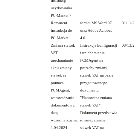
instrukcji
użytkownika
PC-Market 7
Remanent -
format MS Word 97
01/11/
instrukcja do
oraz Adobe Acrobat
PC-Market
4.0
Zmiana stawek
Instrukcja konfiguracji
03/13/
VAT -
i uruchomienia
uruchamianie
PCMAgent na
akcji zmiany
potrzeby zmiany
stawek za
stawek VAT na bazie
pomoca
przygotowanego
PCMAgent,
dokumentu
wprowadzanie
"Planowana zmiana
dokumentów z
stawek VAT".
datą
Dokument przedstawia
wcześniejszą niż
również zmianę
1.04.2024
stawek VAT na