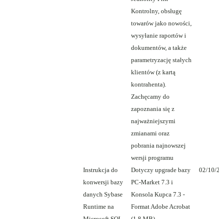
Kontrolny, obsługę
towarów jako nowości,
wysyłanie raportów i
dokumentów, a także
parametryzację stałych
klientów (z kartą
kontrahenta).
Zachęcamy do
zapoznania się z
najważniejszymi
zmianami oraz
pobrania najnowszej
wersji programu
Instrukcja do
Dotyczy upgrade bazy
02/10/
konwersji bazy
PC-Market 7.3 i
danych Sybase
Konsola Kupca 7.3 -
Runtime na
Format Adobe Acrobat
Microsoft SQL
(1.8 MB)