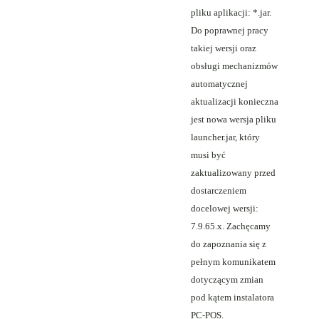
pliku aplikacji: *.jar.
Do poprawnej pracy
takiej wersji oraz
obsługi mechanizmów
automatycznej
aktualizacji konieczna
jest nowa wersja pliku
launcher.jar, który
musi być
zaktualizowany przed
dostarczeniem
docelowej wersji:
7.9.65.x. Zachęcamy
do zapoznania się z
pełnym komunikatem
dotyczącym zmian
pod kątem instalatora
PC-POS.