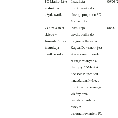
PC-Market Lite -
Instrukcja
06/08/
instrukcja
użytkownika do
użytkownika
obsługi programu PC-
Market Lite
Centrala sieci
Instrukcja
08/02/
sklepów -
użytkownika do
Konsola Kupca -
programu Konsola
instrukcja
Kupca. Dokument jest
użytkownika
skierowany do osób
zaznajomionych z
obsługą PC-Market.
Konsola Kupca jest
narzędziem, którego
użytkowanie wymaga
wiedzy oraz
doświadczenia w
pracy z
oprogramowaniem PC-