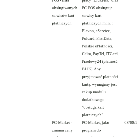
POS - lista
pracy "DrukFisk" oraz
obsługiwanych
PC-POS obsługuje
serwisów kart
serwisy kart
płatniczych
płatniczych m.in. :
Elavon, eService,
Polcard, FirstData,
Polskie ePłatności,
Celto, PayTel, ITCard,
Przelewy24 (płatność
BLIK). Aby
przyjmować płatności
kartą, wymagany jest
zakup modułu
dodatkowego
"obsługa kart
płatniczych".
PC-Market -
PC-Market, jako
08/08/
zmiana ceny
program do