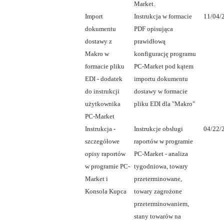
Market.
Import
Instrukcja w formacie
11/04/
dokumentu
PDF opisująca
dostawy z
prawidłową
Makro w
konfigurację programu
formacie pliku
PC-Market pod kątem
EDI - dodatek
importu dokumentu
do instrukcji
dostawy w formacie
użytkownika
pliku EDI dla "Makro"
PC-Market
Instrukcja -
Instrukcje obsługi
04/22/
szczegółowe
raportów w programie
opisy raportów
PC-Market - analiza
w programie PC-
tygodniowa, towary
Market i
przeterminowane,
Konsola Kupca
towary zagrożone
przeterminowaniem,
stany towarów na