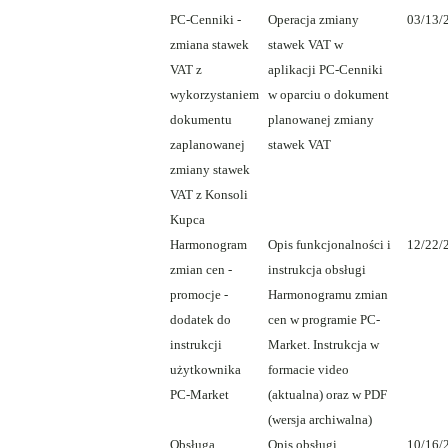
PC-Cenniki -
Operacja zmiany
03/13/
zmiana stawek
stawek VAT w
VAT z
aplikacji PC-Cenniki
wykorzystaniem
w oparciu o dokument
dokumentu
planowanej zmiany
zaplanowanej
stawek VAT
zmiany stawek
VAT z Konsoli
Kupca
Harmonogram
Opis funkcjonalności i
12/22/
zmian cen -
instrukcja obsługi
promocje -
Harmonogramu zmian
dodatek do
cen w programie PC-
instrukcji
Market. Instrukcja w
użytkownika
formacie video
PC-Market
(aktualna) oraz w PDF
(wersja archiwalna)
Obsługa
Opis obsługi
10/16/