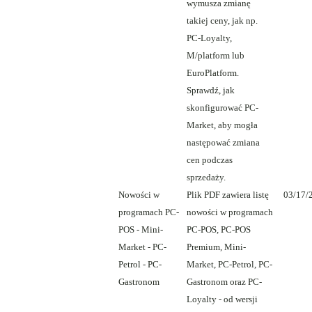
wymusza zmianę
takiej ceny, jak np.
PC-Loyalty,
M/platform lub
EuroPlatform.
Sprawdź, jak
skonfigurować PC-
Market, aby mogła
następować zmiana
cen podczas
sprzedaży.
Nowości w
Plik PDF zawiera listę
03/17/
programach PC-
nowości w programach
POS - Mini-
PC-POS, PC-POS
Market - PC-
Premium, Mini-
Petrol - PC-
Market, PC-Petrol, PC-
Gastronom
Gastronom oraz PC-
Loyalty - od wersji