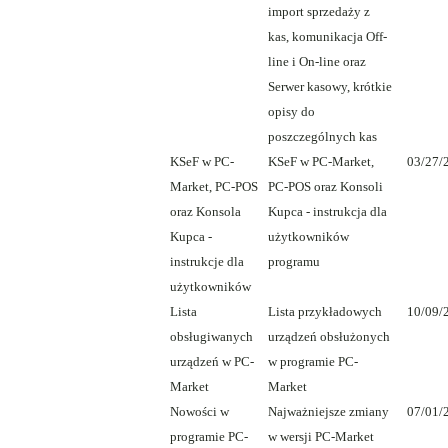
import sprzedaży z
kas, komunikacja Off-
line i On-line oraz
Serwer kasowy, krótkie
opisy do
poszczególnych kas
KSeF w PC-
KSeF w PC-Market,
03/27/
Market, PC-POS
PC-POS oraz Konsoli
oraz Konsola
Kupca - instrukcja dla
Kupca -
użytkowników
instrukcje dla
programu
użytkowników
Lista
Lista przykładowych
10/09/
obsługiwanych
urządzeń obsłużonych
urządzeń w PC-
w programie PC-
Market
Market
Nowości w
Najważniejsze zmiany
07/01/
programie PC-
w wersji PC-Market