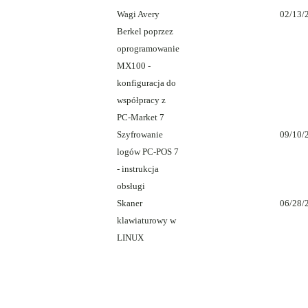
Wagi Avery
02/13/
Berkel poprzez
oprogramowanie
MX100 -
konfiguracja do
współpracy z
PC-Market 7
Szyfrowanie
09/10/
logów PC-POS 7
- instrukcja
obsługi
Skaner
06/28/
klawiaturowy w
LINUX