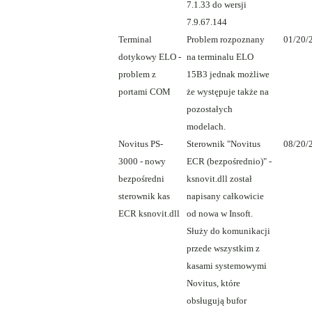
7.1.33 do wersji
7.9.67.144
Terminal
Problem rozpoznany
01/20/
dotykowy ELO -
na terminalu ELO
problem z
15B3 jednak możliwe
portami COM
że występuje także na
pozostałych
modelach.
Novitus PS-
Sterownik "Novitus
08/20/
3000 - nowy
ECR (bezpośrednio)" -
bezpośredni
ksnovit.dll został
sterownik kas
napisany całkowicie
ECR ksnovit.dll
od nowa w Insoft.
Służy do komunikacji
przede wszystkim z
kasami systemowymi
Novitus, które
obsługują bufor