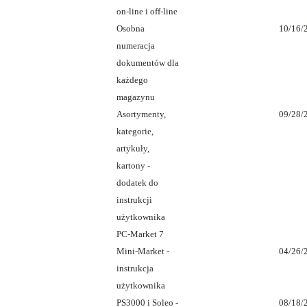
on-line i off-line
Osobna
10/16/
numeracja
dokumentów dla
każdego
magazynu
Asortymenty,
09/28/
kategorie,
artykuły,
kartony -
dodatek do
instrukcji
użytkownika
PC-Market 7
Mini-Market -
04/26/
instrukcja
użytkownika
PS3000 i Soleo -
08/18/