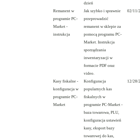
dzień
Remanent w
Jak szybko i sprawnie
02/11/
programie PC-
przeprowadzić
Market -
remanent w sklepie za
instrukcja
pomocą programu PC-
Market. Instrukcja
sporządzania
inwentaryzacji w
formacie PDF oraz
video.
Kasy fiskalne -
Konfiguracja
12/28/
konfiguracja w
popularnych kas
programie PC-
fiskalnych w
Market
programie PC-Market -
baza towarowa, PLU,
konfiguracja ustawień
kasy, eksport bazy
towarowej do kas,