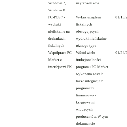
Windows 7,
użytkowników
Windows 8
PC-POS 7 -
Wykaz urządzeń
01/15/
wydruki
fiskalnych
niefiskalne na
obsługujących
drukarkach
wydruki niefiskalne
fiskalnych
różnego typu
Współpraca PC-
Wśród wielu
01/24/
Market z
funkcjonalności
interfejsami FK
programu PC-Market
wykonana została
także integracja z
programami
finansnowo -
księgowymi
wiodących
producentów. W tym
dokumencie