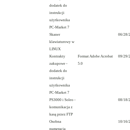
dodatek do
instrukcji
użytkownika
PC-Market 7
Skaner
06/28/
klawiaturowy w
LINUX
Kontrakty
Format Adobe Acrobat
09/29/
zakupowe -
5.0
dodatek do
instrukcji
użytkownika
PC-Market 7
PS3000 i Soleo -
08/18/
komunikacja z
kasą przez FTP
Osobna
10/16/
numeracja