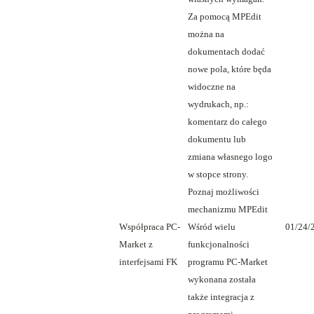
Za pomocą MPEdit
można na
dokumentach dodać
nowe pola, które będa
widoczne na
wydrukach, np.:
komentarz do całego
dokumentu lub
zmiana własnego logo
w stopce strony.
Poznaj możliwości
mechanizmu MPEdit
Współpraca PC-
Wśród wielu
01/24/
Market z
funkcjonalności
interfejsami FK
programu PC-Market
wykonana została
także integracja z