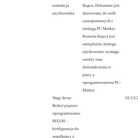
instrukcja
Kupca. Dokument jest
użytkownika
skierowany do osób
zaznajomionych z
obsługą PC-Market.
Konsola Kupca jest
narzędziem, którego
użytkowanie wymaga
wiedzy oraz
doświadczenia w
pracy z
oprogramowaniem PC-
Market.
Wagi Avery
02/13/
Berkel poprzez
oprogramowanie
MX100 -
konfiguracja do
współpracy z