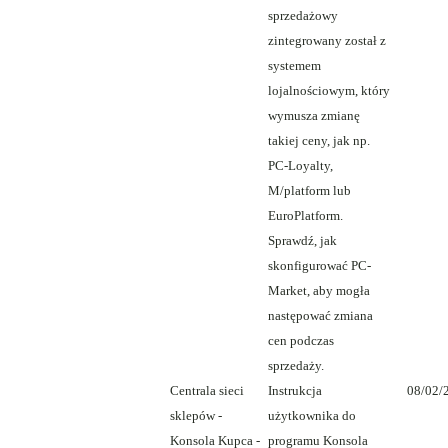
sprzedażowy
zintegrowany został z
systemem
lojalnościowym, który
wymusza zmianę
takiej ceny, jak np.
PC-Loyalty,
M/platform lub
EuroPlatform.
Sprawdź, jak
skonfigurować PC-
Market, aby mogła
następować zmiana
cen podczas
sprzedaży.
Centrala sieci
Instrukcja
08/02/
sklepów -
użytkownika do
Konsola Kupca -
programu Konsola