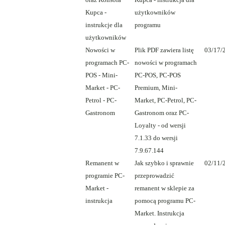
Kupca -
użytkowników
instrukcje dla
programu
użytkowników
Nowości w
Plik PDF zawiera listę
03/17/
programach PC-
nowości w programach
POS - Mini-
PC-POS, PC-POS
Market - PC-
Premium, Mini-
Petrol - PC-
Market, PC-Petrol, PC-
Gastronom
Gastronom oraz PC-
Loyalty - od wersji
7.1.33 do wersji
7.9.67.144
Remanent w
Jak szybko i sprawnie
02/11/
programie PC-
przeprowadzić
Market -
remanent w sklepie za
instrukcja
pomocą programu PC-
Market. Instrukcja