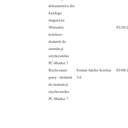
dokumentów dla
każdego
magazynu
Wirtualny
03/26/
kolektor -
dodatek do
instrukcji
użytkownika
PC-Market 7
Rozliczanie
Format Adobe Acrobat
03/09/
prasy - dodatek
5.0
do instrukcji
użytkownika
PC-Market 7