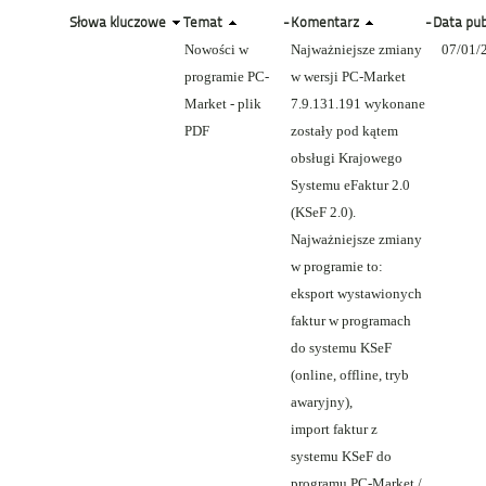
Słowa kluczowe
Temat
-
Komentarz
-
Data pub
Nowości w
Najważniejsze zmiany
07/01/
programie PC-
w wersji PC-Market
Market - plik
7.9.131.191 wykonane
PDF
zostały pod kątem
obsługi Krajowego
Systemu eFaktur 2.0
(KSeF 2.0).
Najważniejsze zmiany
w programie to:
eksport wystawionych
faktur w programach
do systemu KSeF
(online, offline, tryb
awaryjny),
import faktur z
systemu KSeF do
programu PC-Market /