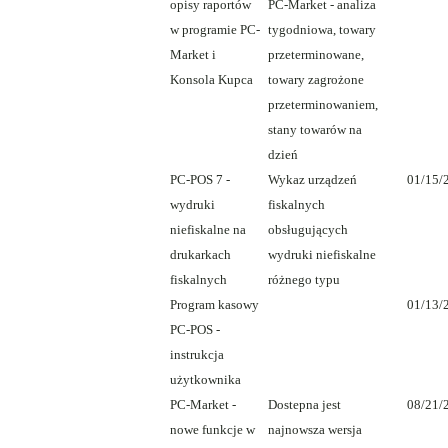
opisy raportów
PC-Market - analiza
w programie PC-
tygodniowa, towary
Market i
przeterminowane,
Konsola Kupca
towary zagrożone
przeterminowaniem,
stany towarów na
dzień
PC-POS 7 -
Wykaz urządzeń
01/15/
wydruki
fiskalnych
niefiskalne na
obsługujących
drukarkach
wydruki niefiskalne
fiskalnych
różnego typu
Program kasowy
01/13/
PC-POS -
instrukcja
użytkownika
PC-Market -
Dostepna jest
08/21/
nowe funkcje w
najnowsza wersja