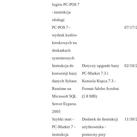
logów PC-POS 7
- instrukcja
obsługi
PC-POS 7 -
07/17/
wydruk kodów
kreskowych na
drukarkach
systemowych
Instrukcja do
Dotyczy upgrade bazy
02/10/
konwersji bazy
PC-Market 7.3 i
danych Sybase
Konsola Kupca 7.3 -
Runtime na
Format Adobe Acrobat
Microsoft SQL
(1.8 MB)
Server Express
2005
Szybki start -
Dodatek do Instrukcji
11/30/
PC-Market 7 -
użytkownika -
instrukcja
pomocny przy