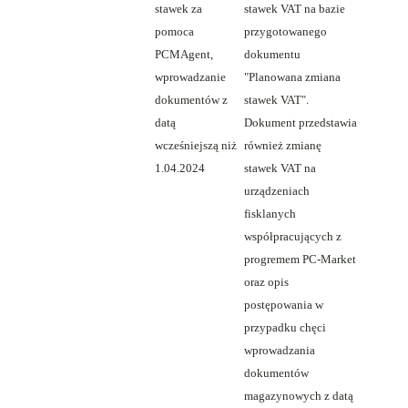
stawek za
stawek VAT na bazie
pomoca
przygotowanego
PCMAgent,
dokumentu
wprowadzanie
"Planowana zmiana
dokumentów z
stawek VAT".
datą
Dokument przedstawia
wcześniejszą niż
również zmianę
1.04.2024
stawek VAT na
urządzeniach
fisklanych
współpracujących z
progremem PC-Market
oraz opis
postępowania w
przypadku chęci
wprowadzania
dokumentów
magazynowych z datą