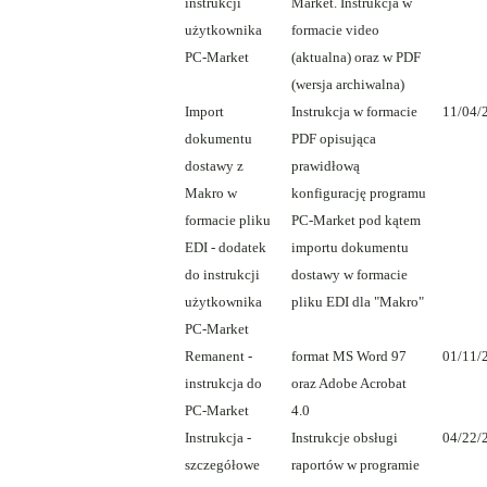
instrukcji
Market. Instrukcja w
użytkownika
formacie video
PC-Market
(aktualna) oraz w PDF
(wersja archiwalna)
Import
Instrukcja w formacie
11/04/
dokumentu
PDF opisująca
dostawy z
prawidłową
Makro w
konfigurację programu
formacie pliku
PC-Market pod kątem
EDI - dodatek
importu dokumentu
do instrukcji
dostawy w formacie
użytkownika
pliku EDI dla "Makro"
PC-Market
Remanent -
format MS Word 97
01/11/
instrukcja do
oraz Adobe Acrobat
PC-Market
4.0
Instrukcja -
Instrukcje obsługi
04/22/
szczegółowe
raportów w programie