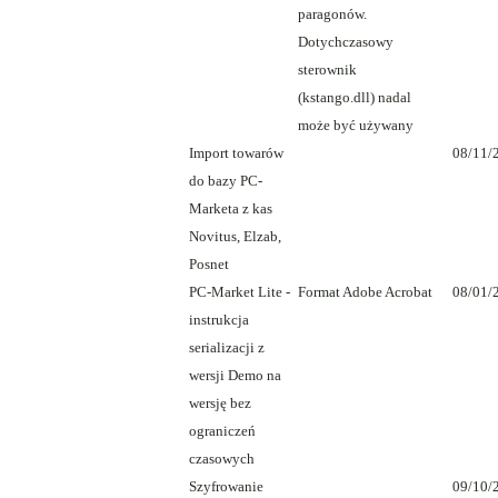
paragonów.
Dotychczasowy
sterownik
(kstango.dll) nadal
może być używany
Import towarów
08/11/
do bazy PC-
Marketa z kas
Novitus, Elzab,
Posnet
PC-Market Lite -
Format Adobe Acrobat
08/01/
instrukcja
serializacji z
wersji Demo na
wersję bez
ograniczeń
czasowych
Szyfrowanie
09/10/