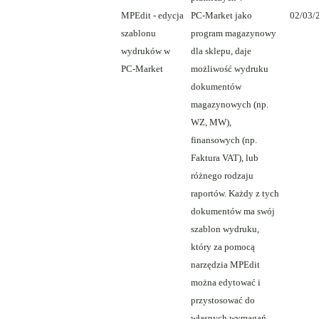
MPEdit - edycja
PC-Market jako
02/03/
szablonu
program magazynowy
wydruków w
dla sklepu, daje
PC-Market
możliwość wydruku
dokumentów
magazynowych (np.
WZ, MW),
finansowych (np.
Faktura VAT), lub
różnego rodzaju
raportów. Każdy z tych
dokumentów ma swój
szablon wydruku,
który za pomocą
narzędzia MPEdit
można edytować i
przystosować do
własnych wymagań.