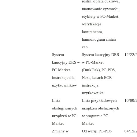
roślin, opłata cukrowa,
marnowanie żywności,
etykiety w PC-Market,
weryfikacja
kontrahenta,
harmonogram zmian
cen.
System
System kaucyjny DRS
12/22/
kaucyjny DRS w
w PC-Market
PC-Market -
(DrukFisk), PC-POS,
instrukcje dla
Next, kasach ECR -
użytkowników
instrukcja
użytkownika
Lista
Lista przykładowych
10/09/
obsługiwanych
urządzeń obsłużonych
urządzeń w PC-
w programie PC-
Market
Market
Zmiany w
Od wersji PC-POS
04/15/