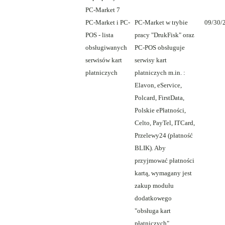
PC-Market 7
PC-Market i PC-
PC-Market w trybie
09/30/
POS - lista
pracy "DrukFisk" oraz
obsługiwanych
PC-POS obsługuje
serwisów kart
serwisy kart
płatniczych
płatniczych m.in. :
Elavon, eService,
Polcard, FirstData,
Polskie ePłatności,
Celto, PayTel, ITCard,
Przelewy24 (płatność
BLIK). Aby
przyjmować płatności
kartą, wymagany jest
zakup modułu
dodatkowego
"obsługa kart
płatniczych".