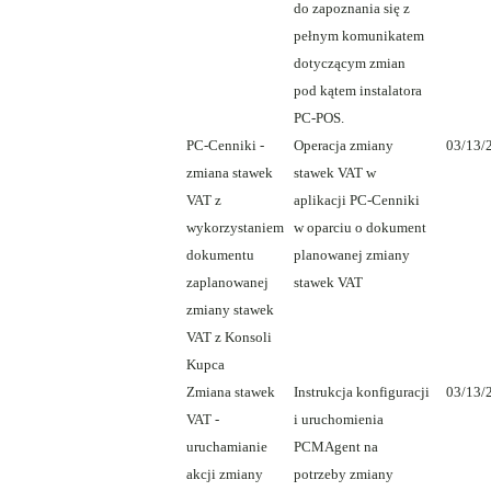
do zapoznania się z
pełnym komunikatem
dotyczącym zmian
pod kątem instalatora
PC-POS.
PC-Cenniki -
Operacja zmiany
03/13/
zmiana stawek
stawek VAT w
VAT z
aplikacji PC-Cenniki
wykorzystaniem
w oparciu o dokument
dokumentu
planowanej zmiany
zaplanowanej
stawek VAT
zmiany stawek
VAT z Konsoli
Kupca
Zmiana stawek
Instrukcja konfiguracji
03/13/
VAT -
i uruchomienia
uruchamianie
PCMAgent na
akcji zmiany
potrzeby zmiany