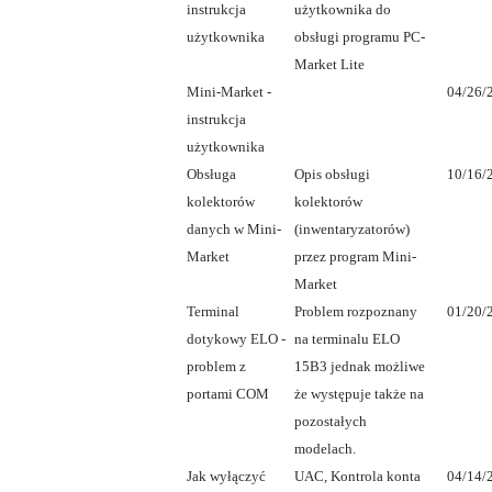
instrukcja
użytkownika do
użytkownika
obsługi programu PC-
Market Lite
Mini-Market -
04/26/
instrukcja
użytkownika
Obsługa
Opis obsługi
10/16/
kolektorów
kolektorów
danych w Mini-
(inwentaryzatorów)
Market
przez program Mini-
Market
Terminal
Problem rozpoznany
01/20/
dotykowy ELO -
na terminalu ELO
problem z
15B3 jednak możliwe
portami COM
że występuje także na
pozostałych
modelach.
Jak wyłączyć
UAC, Kontrola konta
04/14/