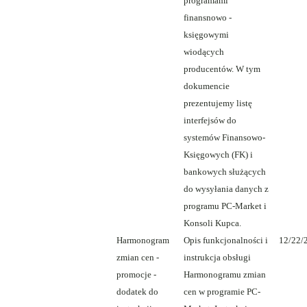
programami
finansnowo -
księgowymi
wiodących
producentów. W tym
dokumencie
prezentujemy listę
interfejsów do
systemów Finansowo-
Księgowych (FK) i
bankowych służących
do wysyłania danych z
programu PC-Market i
Konsoli Kupca.
Harmonogram
Opis funkcjonalności i
12/22/
zmian cen -
instrukcja obsługi
promocje -
Harmonogramu zmian
dodatek do
cen w programie PC-