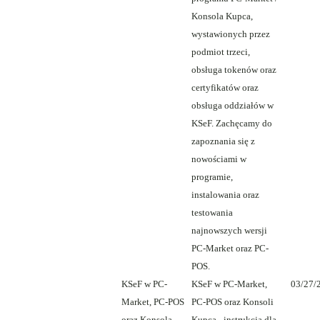
Konsola Kupca,
wystawionych przez
podmiot trzeci,
obsługa tokenów oraz
certyfikatów oraz
obsługa oddziałów w
KSeF. Zachęcamy do
zapoznania się z
nowościami w
programie,
instalowania oraz
testowania
najnowszych wersji
PC-Market oraz PC-
POS.
KSeF w PC-
KSeF w PC-Market,
03/27/
Market, PC-POS
PC-POS oraz Konsoli
oraz Konsola
Kupca - instrukcja dla