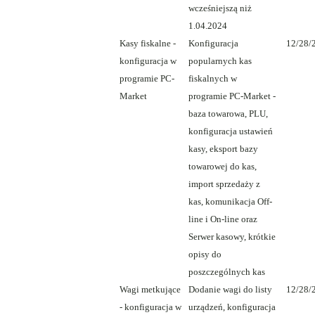
wcześniejszą niż
1.04.2024
Kasy fiskalne -
Konfiguracja
12/28/
konfiguracja w
popularnych kas
programie PC-
fiskalnych w
Market
programie PC-Market -
baza towarowa, PLU,
konfiguracja ustawień
kasy, eksport bazy
towarowej do kas,
import sprzedaży z
kas, komunikacja Off-
line i On-line oraz
Serwer kasowy, krótkie
opisy do
poszczególnych kas
Wagi metkujące
Dodanie wagi do listy
12/28/
- konfiguracja w
urządzeń, konfiguracja