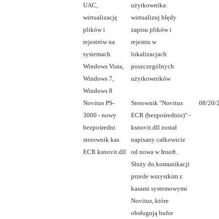
UAC,
użytkownika:
wirtualizację
wirtualizuj błędy
plików i
zapisu plików i
rejestrów na
rejestru w
systemach
lokalizacjach
Windows Vista,
poszczególnych
Windows 7,
użytkowników
Windows 8
Novitus PS-
Sterownik "Novitus
08/20/
3000 - nowy
ECR (bezpośrednio)" -
bezpośredni
ksnovit.dll został
sterownik kas
napisany całkowicie
ECR ksnovit.dll
od nowa w Insoft.
Służy do komunikacji
przede wszystkim z
kasami systemowymi
Novitus, które
obsługują bufor