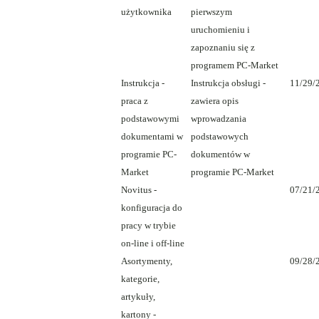
użytkownika
pierwszym
uruchomieniu i
zapoznaniu się z
programem PC-Market
Instrukcja -
Instrukcja obsługi -
11/29/
praca z
zawiera opis
podstawowymi
wprowadzania
dokumentami w
podstawowych
programie PC-
dokumentów w
Market
programie PC-Market
Novitus -
07/21/
konfiguracja do
pracy w trybie
on-line i off-line
Asortymenty,
09/28/
kategorie,
artykuły,
kartony -