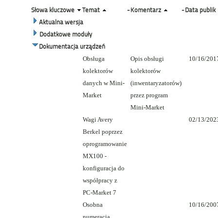
Słowa kluczowe
Temat
-
Komentarz
-
Data publik
Aktualna wersja
Dodatkowe moduły
Dokumentacja urządzeń
Obsługa
Opis obsługi
10/16/201
kolektorów
kolektorów
danych w Mini-
(inwentaryzatorów)
Market
przez program
Mini-Market
Wagi Avery
02/13/202
Berkel poprzez
oprogramowanie
MX100 -
konfiguracja do
współpracy z
PC-Market 7
Osobna
10/16/200
numeracja