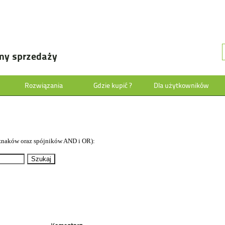
my sprzedaży
Rozwiązania
Gdzie kupić ?
Dla użytkowników
znaków oraz spójników AND i OR):