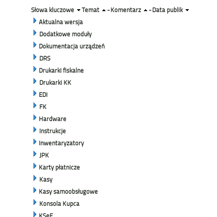
Słowa kluczowe
Temat
-
Komentarz
-
Data publik
Aktualna wersja
Dodatkowe moduły
Dokumentacja urządzeń
DRS
Drukarki fiskalne
Drukarki KK
EDI
FK
Hardware
Instrukcje
Inwentaryzatory
JPK
Karty płatnicze
Kasy
Kasy samoobsługowe
Konsola Kupca
KSeF