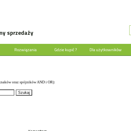
my sprzedaży
Rozwiązania
Gdzie kupić ?
Dla użytkowników
znaków oraz spójników AND i OR):