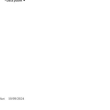
-
Data publik
rket
10/09/2024