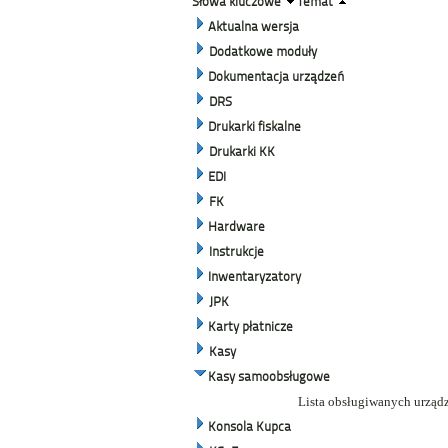
Słowa kluczowe
Temat
Aktualna wersja
Dodatkowe moduły
Dokumentacja urządzeń
DRS
Drukarki fiskalne
Drukarki KK
EDI
FK
Hardware
Instrukcje
Inwentaryzatory
JPK
Karty płatnicze
Kasy
Kasy samoobsługowe
Lista obsługiwanych urząd
Konsola Kupca