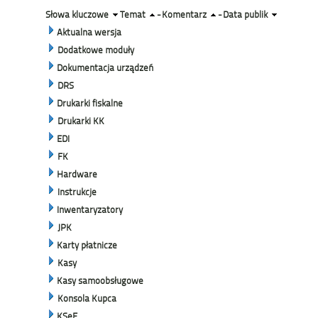
Słowa kluczowe
Temat
-
Komentarz
-
Data publik
Aktualna wersja
Dodatkowe moduły
Dokumentacja urządzeń
DRS
Drukarki fiskalne
Drukarki KK
EDI
FK
Hardware
Instrukcje
Inwentaryzatory
JPK
Karty płatnicze
Kasy
Kasy samoobsługowe
Konsola Kupca
KSeF