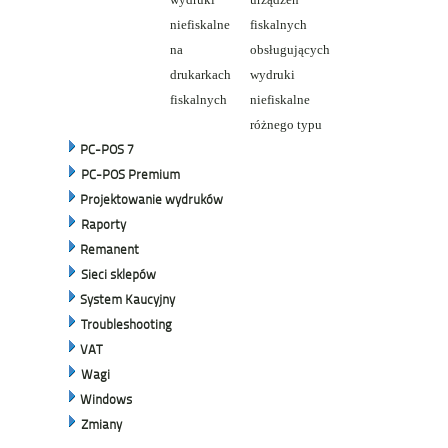
niefiskalne
fiskalnych
na
obsługujących
drukarkach
wydruki
fiskalnych
niefiskalne
różnego typu
PC-POS 7
PC-POS Premium
Projektowanie wydruków
Raporty
Remanent
Sieci sklepów
System Kaucyjny
Troubleshooting
VAT
Wagi
Windows
Zmiany