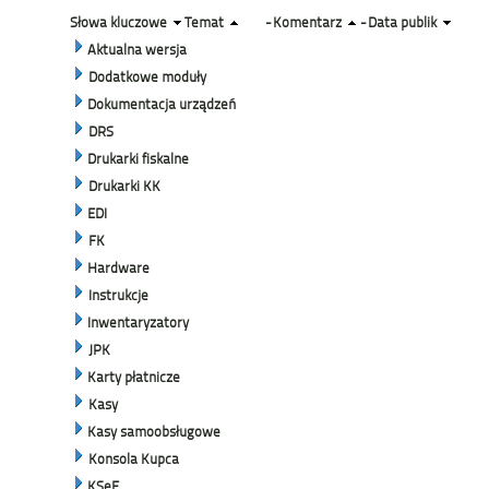
Słowa kluczowe
Temat
-
Komentarz
-
Data publik
Aktualna wersja
Dodatkowe moduły
Dokumentacja urządzeń
DRS
Drukarki fiskalne
Drukarki KK
EDI
FK
Hardware
Instrukcje
Inwentaryzatory
JPK
Karty płatnicze
Kasy
Kasy samoobsługowe
Konsola Kupca
KSeF