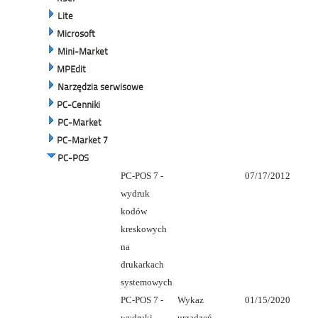
Lite
Microsoft
Mini-Market
MPEdit
Narzędzia serwisowe
PC-Cenniki
PC-Market
PC-Market 7
PC-POS
PC-POS 7 -
07/17/2012
wydruk
kodów
kreskowych
na
drukarkach
systemowych
PC-POS 7 -
Wykaz
01/15/2020
wydruki
urządzeń