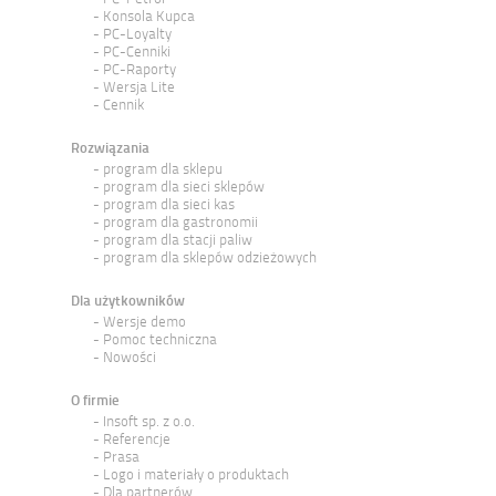
Konsola Kupca
PC-Loyalty
PC-Cenniki
PC-Raporty
Wersja Lite
Cennik
Rozwiązania
program dla sklepu
program dla sieci sklepów
program dla sieci kas
program dla gastronomii
program dla stacji paliw
program dla sklepów odzieżowych
Dla użytkowników
Wersje demo
Pomoc techniczna
Nowości
O firmie
Insoft sp. z o.o.
Referencje
Prasa
Logo i materiały o produktach
Dla partnerów