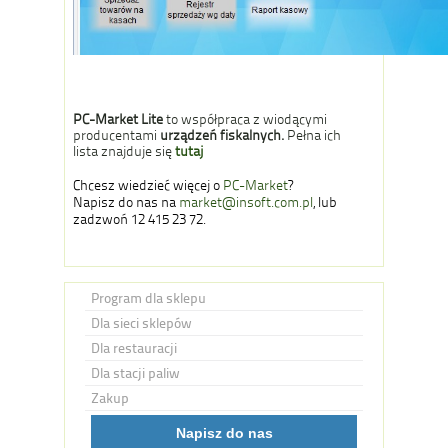
PC-Market Lite
to współpraca z wiodącymi
producentami
urządzeń fiskalnych.
Pełna ich
lista znajduje się
tutaj
Chcesz wiedzieć więcej o
PC-Market
?
Napisz do nas na
market@insoft.com.pl
, lub
zadzwoń 12 415 23 72.
Program dla sklepu
Dla sieci sklepów
Dla restauracji
Dla stacji paliw
Zakup
Napisz do nas