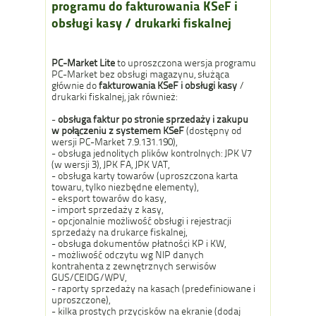
programu do fakturowania KSeF i
obsługi kasy / drukarki fiskalnej
PC-Market Lite
to uproszczona wersja programu
PC-Market bez obsługi magazynu, służąca
głównie do
fakturowania KSeF i obsługi kasy
/
drukarki fiskalnej, jak również:
-
obsługa faktur po stronie sprzedaży i zakupu
w połączeniu z systemem KSeF
(dostępny od
wersji PC-Market 7.9.131.190),
- obsługa jednolitych plików kontrolnych: JPK V7
(w wersji 3), JPK FA, JPK VAT,
- obsługa karty towarów (uproszczona karta
towaru, tylko niezbędne elementy),
- eksport towarów do kasy,
- import sprzedaży z kasy,
- opcjonalnie możliwość obsługi i rejestracji
sprzedaży na drukarce fiskalnej,
- obsługa dokumentów płatności KP i KW,
- możliwość odczytu wg NIP danych
kontrahenta z zewnętrznych serwisów
GUS/CEIDG/WPV,
- raporty sprzedaży na kasach (predefiniowane i
uproszczone),
- kilka prostych przycisków na ekranie (dodaj