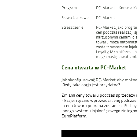
Program:
PC-Market - Konsola K
Słowa kluczowe:
PC-Market
Streszczenie:
PC-Market, jako progra
cen podczas realizacji
narzuconymi cenami dla
towaru może natomiast 
został z systemem lojal
Loyalty, M/platform lu
mogła następować zmia
Cena otwarta w PC-Market
Jak skonfigurować PC-Market, aby można
Kiedy taka opcja jest przydatna?
Zmiana ceny towaru podczas sprzedaży mo
- kasjer ręcznie wprowadzi cenę podcza
- cena towaru pobrana zostanie z PC-Loya
innego systemu lojalnościowego zintegr
EuroPlatform.