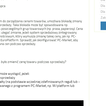
Dla 
upca
Dla 
Zak
m do zarządzania cenami towarów, umożliwia blokadę zmiany
 sprzedaży. Taka blokada może być spowodowana np.
 poszczególnych grup towarowych (np. prasa, papierosy). Cena
ulegać zmianie, jeżeli system sprzedażowy zintegrowany
nościowym, który wymusza zmianę takiej ceny, jak np. PC-
b EuroPlatform. Sprawdź, jak skonfigurować PC-Market, aby
na cen podczas sprzedaży.
 było zmienić cenę towaru podczas sprzedaży?
że wystąpić, jeżeli:
s sprzedaży
lty (na podstawie wcześniej zdefiniowanych reguł) lub -
owanego z programem PC-Market, np. M/platform lub