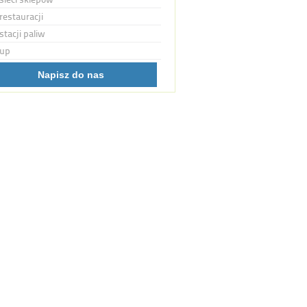
restauracji
stacji paliw
up
Napisz do nas