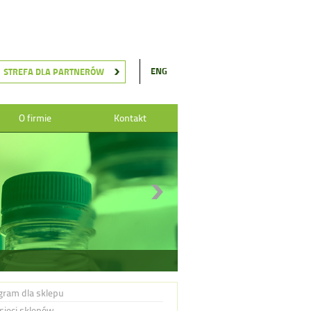
ENG
STREFA DLA PARTNERÓW
O firmie
Kontakt
gram dla sklepu
 sieci sklepów