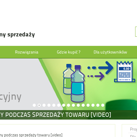
my sprzedaży
Rozwiązania
Gdzie kupić ?
Dla użytkowników
cyjny
Y PODCZAS SPRZEDAŻY TOWARU [VIDEO]
Pro
y podczas sprzedaży towaru [video]
Dla