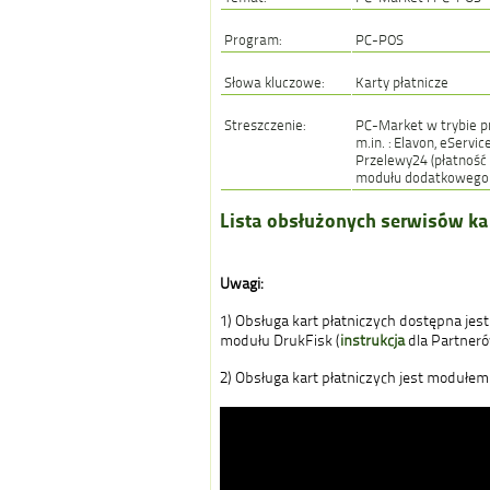
Program:
PC-POS
Słowa kluczowe:
Karty płatnicze
Streszczenie:
PC-Market w trybie pr
m.in. : Elavon, eServic
Przelewy24 (płatność
modułu dodatkowego "
Lista obsłużonych serwisów ka
Uwagi:
1) Obsługa kart płatniczych dostępna jes
modułu DrukFisk (
instrukcja
dla Partneró
2) Obsługa kart płatniczych jest moduł