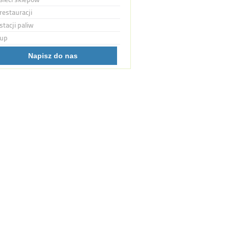
restauracji
stacji paliw
up
Napisz do nas