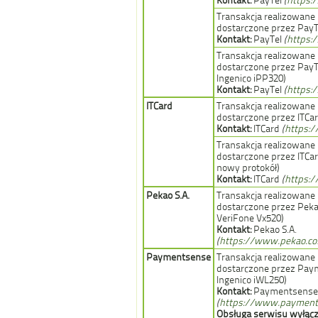
Kontakt:
PayTel
(
https:
Transakcja realizowane
dostarczone przez PayTe
Kontakt:
PayTel
(
https:
Transakcja realizowane
dostarczone przez PayTe
Ingenico iPP320)
Kontakt:
PayTel
(
https:
ITCard
Transakcja realizowane
dostarczone przez ITCar
Kontakt:
ITCard
(
https://
Transakcja realizowane
dostarczone przez ITCar
nowy protokół)
Kontakt:
ITCard
(
https://
Pekao S.A
.
Transakcja realizowane
dostarczone przez Pekao
VeriFone Vx520)
Kontakt:
Pekao S.A.
(
https://www.pekao.co
Paymentsense
Transakcja realizowane
dostarczone przez Pay
Ingenico iWL250)
Kontakt:
Paymentsense
(
https://www.payment
Obsługa serwisu wyłączn