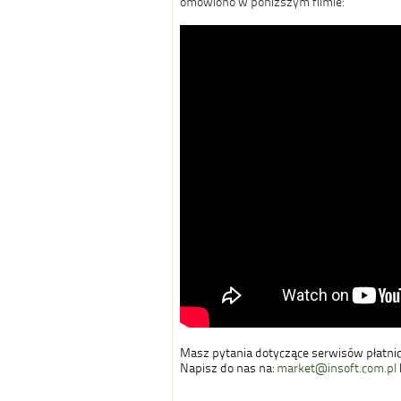
omówiono w poniższym filmie:
Masz pytania dotyczące serwisów płatni
Napisz do nas na:
market@insoft.com.pl