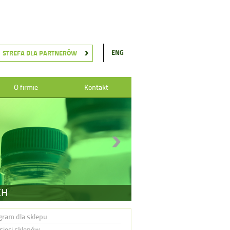
ENG
STREFA DLA PARTNERÓW
O firmie
Kontakt
CH
gram dla sklepu
 sieci sklepów