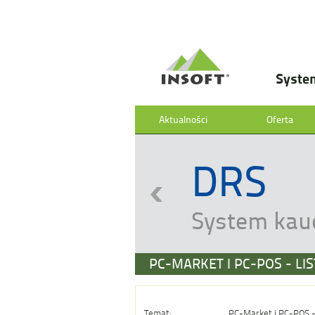
Syste
Aktualności
Oferta
DRS
System kau
PC-MARKET I PC-POS - L
Temat:
PC-Market i PC-POS - 