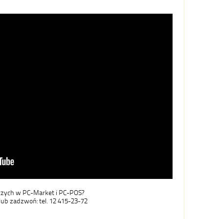
czych w PC-Market i PC-POS?
lub zadzwoń: tel. 12 415-23-72