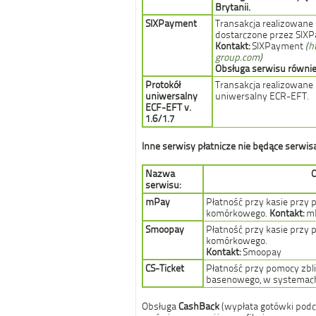
Brytanii.
SIXPayment
Transakcja realizowane
dostarczone przez SIX
Kontakt:
SIXPayment
(
h
group.com
)
Obsługa serwisu równie
Protokół
Transakcja realizowane
uniwersalny
uniwersalny ECR-EFT.
ECF-EFT v.
1.6/1.7
Inne serwisy płatnicze nie będące serwi
Nazwa
O
serwisu:
mPay
Płatność przy kasie przy 
komórkowego.
Kontakt:
m
Smoopay
Płatność przy kasie przy 
komórkowego.
Kontakt:
Smoopay
CS-Ticket
Płatność przy pomocy zbl
basenowego, w systemach
Obsługa
CashBack
(wypłata gotówki podcz