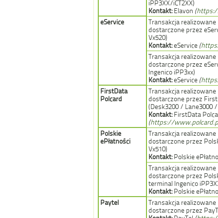
iPP3XX/iCT2XX)
Kontakt:
Elavon
(
https:
eService
Transakcja realizowane
dostarczone przez eServ
Vx520)
Kontakt:
eService
(
https
Transakcja realizowane
dostarczone przez eServ
Ingenico iPP3xx)
Kontakt:
eService
(
https
FirstData
Transakcja realizowane
Polcard
dostarczone przez Firs
(Desk3200 / Lane3000 /
Kontakt:
FirstData Polc
(
https://www.polcard.p
Polskie
Transakcja realizowane
ePłatności
dostarczone przez Polsk
Vx510)
Kontakt:
Polskie ePłatn
Transakcja realizowane
dostarczone przez Polsk
terminal Ingenico iPP3X
Kontakt:
Polskie ePłatn
Paytel
Transakcja realizowane
dostarczone przez PayT