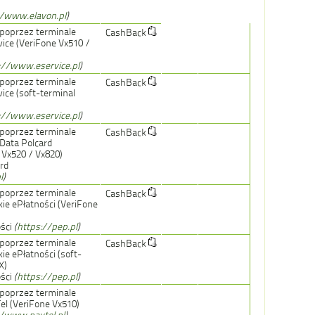
//www.elavon.pl
)
 poprzez terminale
CashBack
ice (VeriFone Vx510 /
://www.eservice.pl
)
 poprzez terminale
CashBack
ice (soft-terminal
://www.eservice.pl
)
 poprzez terminale
CashBack
tData Polcard
 Vx520 / Vx820)
ard
l
)
 poprzez terminale
CashBack
ie ePłatności (VeriFone
ości
(
https://pep.pl
)
 poprzez terminale
CashBack
ie ePłatności (soft-
X)
ości
(
https://pep.pl
)
 poprzez terminale
el (VeriFone Vx510)