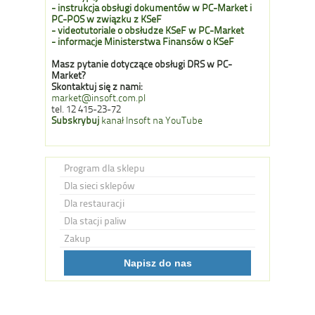
- instrukcja obsługi dokumentów w PC-Market i
PC-POS w związku z KSeF
- videotutoriale o obsłudze KSeF w PC-Market
- informacje Ministerstwa Finansów o KSeF
Masz pytanie dotyczące obsługi DRS w PC-
Market?
Skontaktuj się z nami:
market@insoft.com.pl
tel. 12 415-23-72
Subskrybuj
kanał Insoft na YouTube
Program dla sklepu
Dla sieci sklepów
Dla restauracji
Dla stacji paliw
Zakup
Napisz do nas