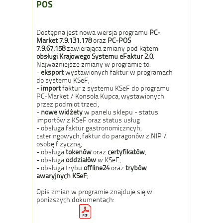
POS
Dostępna jest nowa wersja programu
PC-
Market 7.9.131.1
78
oraz
PC-POS
7.9.67.158
zawierająca zmiany pod kątem
obsługi Krajowego Systemu eFaktur 2.0
.
Najważniejsze zmiany w programie to:
-
eksport
wystawionych faktur w programach
do systemu KSeF,
- import
faktur z systemu KSeF do programu
PC-Market / Konsola Kupca, wystawionych
przez podmiot trzeci,
-
nowe widżety
w panelu sklepu - status
importów z KSeF oraz status usług
- obsługa faktur gastronomiczncyh,
cateringowych, faktur do paragonów z NIP /
osobę fizyczną,
- obsługa
tokenów
oraz
certyfikatów
,
- obsługa
oddziałów
w KSeF,
- obsługa trybu
offline24
oraz
trybów
awaryjnych KSeF
;
Opis zmian w programie znajduje się w
poniższych dokumentach: