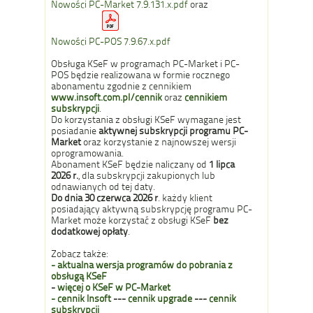
Nowości PC-Market 7.9.131.x.pdf
oraz
Nowości PC-POS 7.9.67.x.pdf
Obsługa KSeF w programach PC-Market i PC-
POS będzie realizowana w formie rocznego
abonamentu zgodnie z cennikiem
www.insoft.com.pl/cennik
oraz
cennikiem
subskrypcji
.
Do korzystania z obsługi KSeF wymagane jest
posiadanie
aktywnej subskrypcji programu PC-
Market
oraz korzystanie z najnowszej wersji
oprogramowania.
Abonament KSeF będzie naliczany od
1 lipca
2026
r.
, dla subskrypcji zakupionych lub
odnawianych od tej daty.
Do dnia 30 czerwca 2026 r
. każdy klient
posiadający aktywną subskrypcję programu PC-
Market może korzystać z obsługi KSeF
bez
dodatkowej opłaty
.
Zobacz także:
-
aktualna wersja programów do pobrania z
obsługą KSeF
-
więcej o KSeF w PC-Market
- cennik Insoft
---
cennik upgrade
---
cennik
subskrypcji