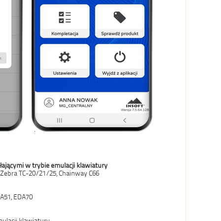
łającymi w trybie emulacji klawiatury
, Zebra TC-20/21/25, Chainway C66
DA51, EDA70
mulacji klawiatury