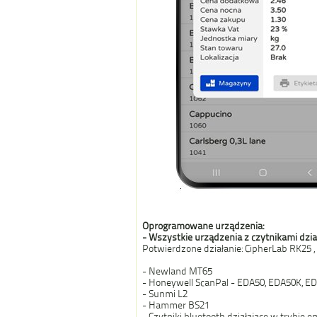
Oprogramowane urządzenia:
- Wszystkie urządzenia z czytnikami dzia
Potwierdzone działanie: CipherLab RK25 
- Newland MT65
- Honeywell ScanPal - EDA50, EDA50K, E
- Sunmi L2
- Hammer BS21
- Czytniki bluetooth działające w trybie e