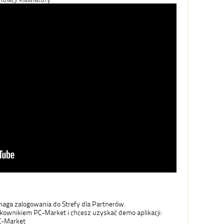
aga zalogowania do Strefy dla Partnerów.
tkownikiem PC-Market i chcesz uzyskać demo aplikacji:
-Market