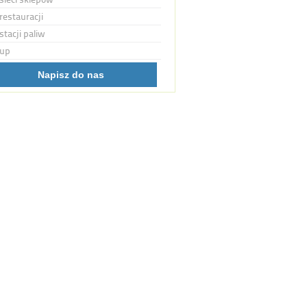
restauracji
stacji paliw
up
Napisz do nas