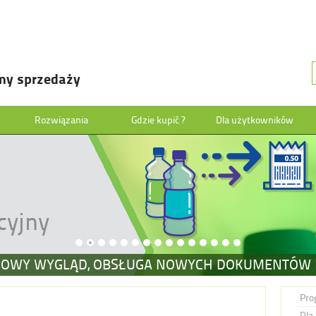
my sprzedaży
Rozwiązania
Gdzie kupić ?
Dla użytkowników
cyjny
 NOWY WYGLĄD, OBSŁUGA NOWYCH DOKUMENTÓW
Pro
Dla