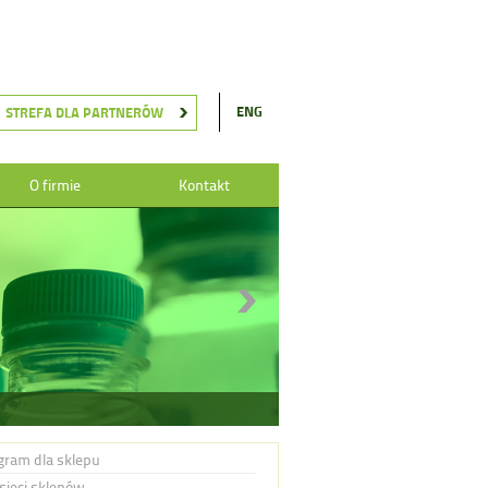
ENG
STREFA DLA PARTNERÓW
O firmie
Kontakt
gram dla sklepu
 sieci sklepów