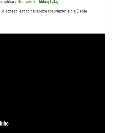
o aplikacji
Bonownik
-
kliknij tutaj
, dlaczego jest to najlepsze rozwiązanie dla Ciebie