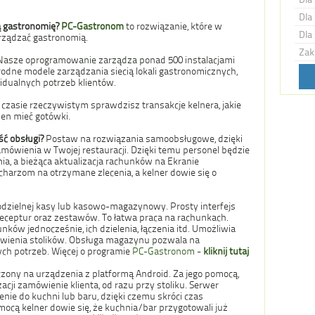
Dla 
łą gastronomię?
PC-Gastronom
to rozwiązanie, które w
Dla 
rządzać gastronomią.
Zak
Nasze oprogramowanie zarządza ponad 500 instalacjami
rodne modele zarządzania siecią lokali gastronomicznych,
idualnych potrzeb klientów.
czasie rzeczywistym sprawdzisz transakcje kelnera, jakie
nien mieć gotówki.
ść obsługi?
Postaw na rozwiązania samoobsługowe, dzięki
amówienia w Twojej restauracji. Dzięki temu personel będzie
a, a bieżąca aktualizacja rachunków na Ekranie
arzom na otrzymane zlecenia, a kelner dowie się o
zielnej kasy lub kasowo-magazynowy. Prosty interfejs
receptur oraz zestawów. To łatwa praca na rachunkach.
ków jednocześnie, ich dzielenia, łączenia itd. Umożliwia
tawienia stolików. Obsługa magazynu pozwala na
h potrzeb. Więcej o programie
PC-Gastronom
-
kliknij tutaj
zony na urządzenia z platformą Android. Za jego pomocą,
acji zamówienie klienta, od razu przy stoliku. Serwer
nie do kuchni lub baru, dzięki czemu skróci czas
mocą kelner dowie się, że kuchnia/bar przygotowali już