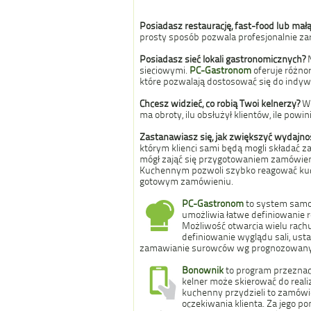
Posiadasz restaurację, fast-food lub ma
prosty sposób pozwala profesjonalnie za
Posiadasz sieć lokali gastronomicznych?
sieciowymi.
PC-Gastronom
oferuje różno
które pozwalają dostosować się do indyw
Chcesz widzieć, co robią Twoi kelnerzy?
W 
ma obroty, ilu obsłużył klientów, ile powi
Zastanawiasz się, jak zwiększyć wydajno
którym klienci sami będą mogli składać z
mógł zająć się przygotowaniem zamówieni
Kuchennym pozwoli szybko reagować kuch
gotowym zamówieniu.
PC-Gastronom
to system samod
umożliwia łatwe definiowanie 
Możliwość otwarcia wielu rachun
definiowanie wyglądu sali, us
zamawianie surowców wg prognozowanyc
Bonownik
to program przeznac
kelner może skierować do realiz
kuchenny przydzieli to zamówie
oczekiwania klienta. Za jego po