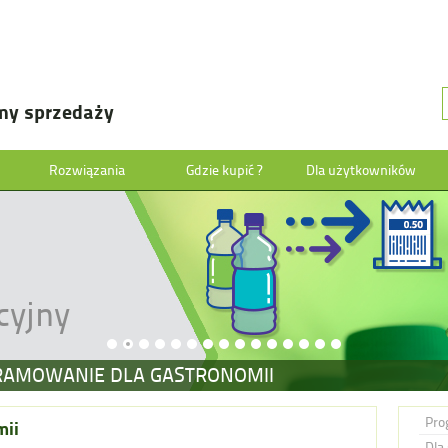
my sprzedaży
Rozwiązania
Gdzie kupić ?
Dla użytkowników
cyjny
RAMOWANIE DLA GASTRONOMII
Pro
mii
Dla