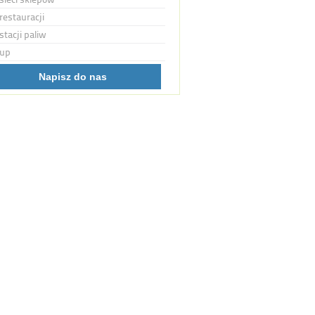
restauracji
stacji paliw
up
Napisz do nas