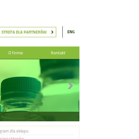
ENG
STREFA DLA PARTNERÓW
O firmie
Kontakt
gram dla sklepu
 sieci sklepów