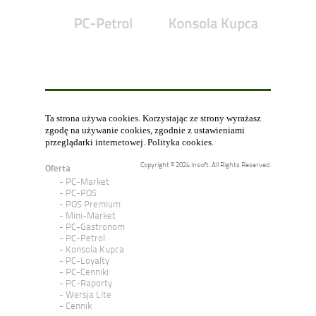
Ta strona używa cookies. Korzystając ze strony wyrażasz
zgodę na używanie cookies, zgodnie z ustawieniami
przeglądarki internetowej.
Polityka cookies
.
Copyright © 2024 Insoft. All Rights Reserved.
Oferta
PC-Market
PC-POS
POS Premium
Mini-Market
PC-Gastronom
PC-Petrol
Konsola Kupca
PC-Loyalty
PC-Cenniki
PC-Raporty
Wersja Lite
Cennik