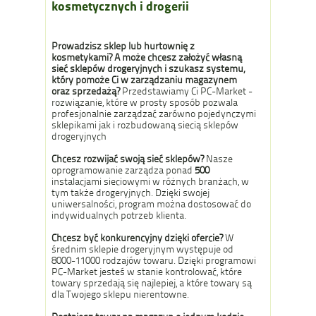
kosmetycznych i drogerii
Prowadzisz sklep lub hurtownię z
kosmetykami? A może chcesz założyć własną
sieć sklepów drogeryjnych i szukasz systemu,
który pomoże Ci w zarządzaniu magazynem
oraz sprzedażą?
Przedstawiamy Ci PC-Market -
rozwiązanie, które w prosty sposób pozwala
profesjonalnie zarządzać zarówno pojedynczymi
sklepikami jak i rozbudowaną siecią sklepów
drogeryjnych
Chcesz rozwijać swoją sieć sklepów?
Nasze
oprogramowanie zarządza ponad
500
instalacjami sieciowymi w różnych branżach, w
tym także drogeryjnych. Dzięki swojej
uniwersalności, program można dostosować do
indywidualnych potrzeb klienta.
Chcesz być konkurencyjny dzięki ofercie?
W
średnim sklepie drogeryjnym występuje od
8000-11000 rodzajów towaru. Dzięki programowi
PC-Market jesteś w stanie kontrolować, które
towary sprzedają się najlepiej, a które towary są
dla Twojego sklepu nierentowne.