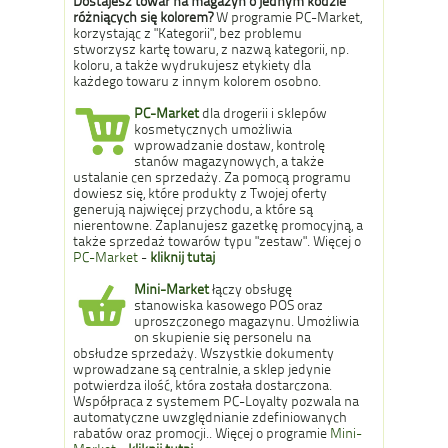
Dostajesz towar na magazyn o jednym kodzie
różniących się kolorem?
W programie PC-Market,
korzystając z "Kategorii", bez problemu
stworzysz kartę towaru, z nazwą kategorii, np.
koloru, a także wydrukujesz etykiety dla
każdego towaru z innym kolorem osobno.
PC-Market
dla drogerii i sklepów
kosmetycznych umożliwia
wprowadzanie dostaw, kontrolę
stanów magazynowych, a także
ustalanie cen sprzedaży. Za pomocą programu
dowiesz się, które produkty z Twojej oferty
generują najwięcej przychodu, a które są
nierentowne. Zaplanujesz gazetkę promocyjną, a
także sprzedaż towarów typu "zestaw". Więcej o
PC-Market
-
kliknij tutaj
Mini-Market
łączy obsługę
stanowiska kasowego POS oraz
uproszczonego magazynu. Umożliwia
on skupienie się personelu na
obsłudze sprzedaży. Wszystkie dokumenty
wprowadzane są centralnie, a sklep jedynie
potwierdza ilość, która została dostarczona.
Współpraca z systemem PC-Loyalty pozwala na
automatyczne uwzględnianie zdefiniowanych
rabatów oraz promocji.. Więcej o programie
Mini-