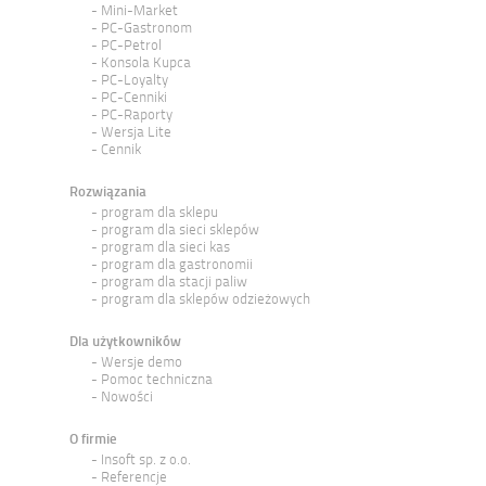
Mini-Market
PC-Gastronom
PC-Petrol
Konsola Kupca
PC-Loyalty
PC-Cenniki
PC-Raporty
Wersja Lite
Cennik
Rozwiązania
program dla sklepu
program dla sieci sklepów
program dla sieci kas
program dla gastronomii
program dla stacji paliw
program dla sklepów odzieżowych
Dla użytkowników
Wersje demo
Pomoc techniczna
Nowości
O firmie
Insoft sp. z o.o.
Referencje