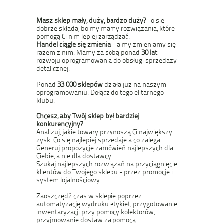
Masz sklep mały, duży, bardzo duży?
To się
dobrze składa, bo my mamy rozwiązania, które
pomogą Ci nim lepiej zarządzać.
Handel ciągle się zmienia
– a my zmieniamy się
razem z nim. Mamy za sobą ponad
30 lat
rozwoju oprogramowania do obsługi sprzedaży
detalicznej.
Ponad
33 000 sklepów
działa już na naszym
oprogramowaniu. Dołącz do tego elitarnego
klubu.
Chcesz, aby Twój sklep był bardziej
konkurencyjny?
Analizuj, jakie towary przynoszą Ci największy
zysk. Co się najlepiej sprzedaje a co zalega.
Generuj propozycje zamówień najlepszych dla
Ciebie, a nie dla dostawcy.
Szukaj najlepszych rozwiązań na przyciągnięcie
klientów do Twojego sklepu - przez promocje i
system lojalnościowy.
Zaoszczędź czas w sklepie poprzez
automatyzację wydruku etykiet, przygotowanie
inwentaryzacji przy pomocy kolektorów,
przyjmowanie dostaw za pomocą