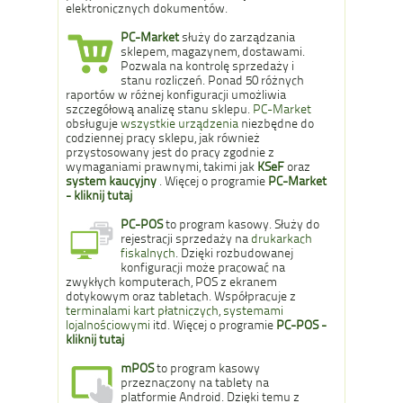
elektronicznych dokumentów.
PC-Market
służy do zarządzania
sklepem, magazynem, dostawami.
Pozwala na kontrolę sprzedaży i
stanu rozliczeń. Ponad 50 różnych
raportów w różnej konfiguracji umożliwia
szczegółową analizę stanu sklepu.
PC-Market
obsługuje
wszystkie urządzenia
niezbędne do
codziennej pracy sklepu, jak również
przystosowany jest do pracy zgodnie z
wymaganiami prawnymi, takimi jak
KSeF
oraz
system kaucyjny
. Więcej o programie
PC-Market
- kliknij tutaj
PC-POS
to program kasowy. Służy do
rejestracji sprzedaży na
drukarkach
fiskalnych
. Dzięki rozbudowanej
konfiguracji może pracować na
zwykłych komputerach, POS z ekranem
dotykowym oraz tabletach. Współpracuje z
terminalami kart płatniczych
,
systemami
lojalnościowymi
itd. Więcej o programie
PC-POS -
kliknij tutaj
mPOS
to program kasowy
przeznaczony na tablety na
platformie Android. Dzięki temu z