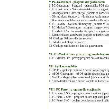
V. PC-Gastronom - program dla gastronomii
1. PC-Gastronom - Standard – stanowisko POS dla
2. PC-Gastronom - Net – stanowisko POS dla gastro
3. Obsługa ekranu kuchennego
(dopłata za każde s
4. Obsługa kart płatniczych
(dopłata za każde stano
5. Bonownik - mobilne wsparcie sprzedaży dla gas
6. PC-Loyalty – System Promocyjny
(dopłata za k
7. PC-Market 7 Gastronom – program magazynowy dl
8. PC-Market 7 – centrala dla sieci placówek gastr
9. Ekran realizacji zamówień
(dopłata za każde sta
10. Obsługa Delivery dla gastronomii
11. Moduł kalkulacji zamówień
12. Obsługa zamówień on-line dla gastronomii
VI. PC-Market Lite - prosty program do fakturo
1. PC-Market Lite - prosty program do fakturowania
VII. Aplikacje mobilne
1. mPOS - aplikacja mobilna Android wspierająca s
2. mPOS Gastronom - mPOS Android z obsługą ga
3. Mobilny Magazynier na Android
(opłata za każd
4. Sprawdzarka cen na Android
(opłata za każde st
VIII. PC-Petrol - program dla stacji paliw
1. PC-Petrol 1 Stan – program do obsługi stacji p
2. PC-Petrol 2 Stan – program do obsługi stacji pa
3. PC-Petrol Sieć – dopłata do połączenia stacji pali