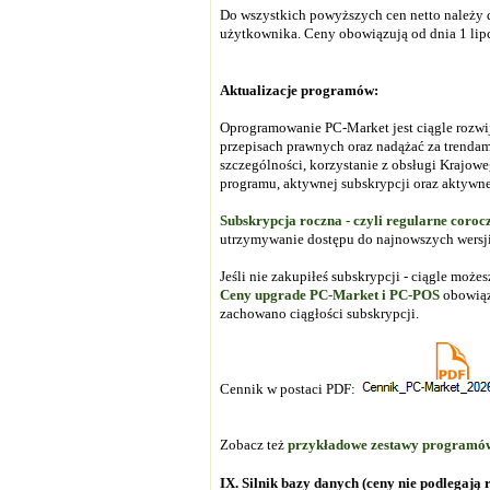
Do wszystkich powyższych cen netto należy 
użytkownika. Ceny obowiązują od dnia 1 lip
Aktualizacje programów:
Oprogramowanie PC-Market jest ciągle rozwi
przepisach prawnych oraz nadążać za trend
szczególności,
korzystanie z obsługi Krajow
programu, aktywnej subskrypcji oraz aktyw
Subskrypcja roczna - czyli regularne coroc
utrzymywanie dostępu do najnowszych wersj
Jeśli nie zakupiłeś subskrypcji - ciągle mo
Ceny upgrade PC-Market i PC-POS
obowiąz
zachowano ciągłości subskrypcji.
Cennik w postaci PDF:
Zobacz też
przykładowe zestawy programó
IX. Silnik bazy danych (ceny nie podlegają 