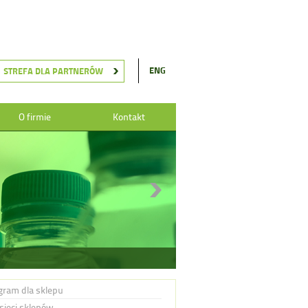
ENG
STREFA DLA PARTNERÓW
O firmie
Kontakt
gram dla sklepu
 sieci sklepów