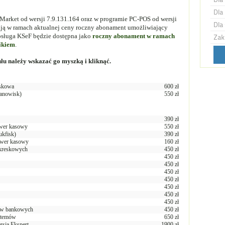
Dla 
Market od wersji 7.9.131.164 oraz w programie PC-POS od wersji
Dla 
ją w ramach aktualnej ceny roczny abonament umożliwiający
bsługa KSeF będzie dostępna jako
roczny abonament w ramach
Zak
ikiem
.
ułu
należy
wskazać go myszką i kliknąć.
iskowa
600 zł
tanowisk)
550 zł
390 zł
rwer kasowy
550 zł
ukfisk)
390 zł
erwer kasowy
160 zł
 kreskowych
450 zł
450 zł
450 zł
450 zł
450 zł
450 zł
450 zł
450 zł
wów bankowych
450 zł
ystemów
650 zł
rsja Ekspert
1900 zł