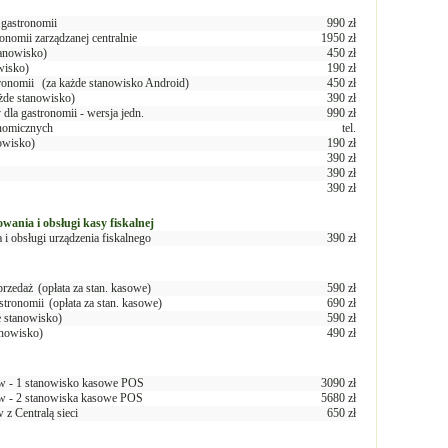
 gastronomii
990 zł
nomii zarządzanej centralnie
1950 zł
tanowisko)
450 zł
wisko)
190 zł
tronomii
(za każde stanowisko Android)
450 zł
ażde stanowisko)
390 zł
a gastronomii - wersja jedn.
990 zł
onomicznych
tel.
nowisko)
190 zł
390 zł
390 zł
390 zł
wania i obsługi kasy fiskalnej
 i obsługi urządzenia fiskalnego
390 zł
przedaż
(opłata za stan. kasowe)
590 zł
stronomii
(opłata za stan. kasowe)
690 zł
e stanowisko)
590 zł
anowisko)
490 zł
aliw - 1 stanowisko kasowe POS
3090 zł
liw - 2 stanowiska kasowe POS
5680 zł
w z Centralą sieci
650 zł