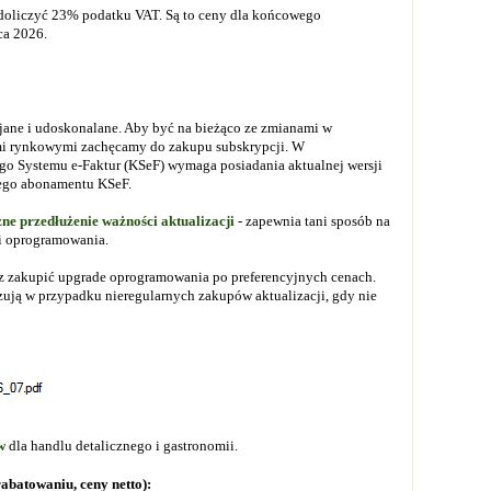
doliczyć 23% podatku VAT. Są to ceny dla końcowego
ca 2026.
jane i udoskonalane. Aby być na bieżąco ze zmianami w
ami rynkowymi zachęcamy do zakupu subskrypcji. W
ego Systemu e-Faktur (KSeF) wymaga posiadania aktualnej wersji
nego abonamentu KSeF.
zne przedłużenie ważności aktualizacji
- zapewnia tani sposób na
i oprogramowania.
żesz zakupić upgrade oprogramowania po preferencyjnych cenach.
ują w przypadku nieregularnych zakupów aktualizacji, gdy nie
w
dla handlu detalicznego i gastronomii.
rabatowaniu, ceny netto):