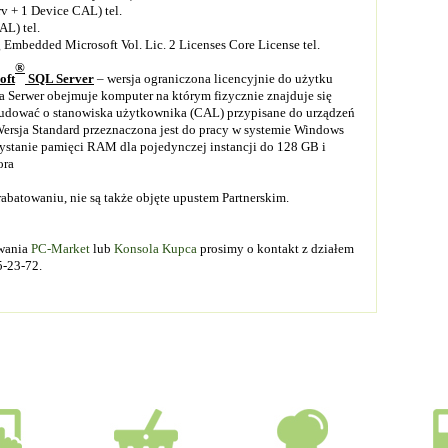
v + 1 Device CAL) tel.
L) tel.
 Embedded Microsoft Vol. Lic. 2 Licenses Core License tel.
®
oft
SQL Server
–
wersja ograniczona licencyjnie do użytku
cja Serwer obejmuje komputer na którym fizycznie znajduje się
zbudować o stanowiska użytkownika (CAL) przypisane do urządzeń
ersja Standard przeznaczona jest do pracy w systemie Windows
stanie pamięci RAM dla pojedynczej instancji do 128 GB i
ora
abatowaniu, nie są także objęte upustem Partnerskim.
owania
PC-Market
lub
Konsola Kupca
prosimy o kontakt z działem
15-23-72.