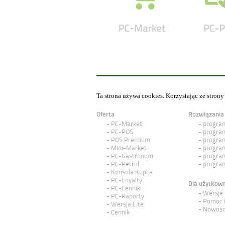
Ta strona używa cookies. Korzystając ze stron
Oferta
Rozwiązania
PC-Market
program
PC-POS
program
POS Premium
program
Mini-Market
program
PC-Gastronom
program
PC-Petrol
program
Konsola Kupca
PC-Loyalty
Dla użytkow
PC-Cenniki
Wersje
PC-Raporty
Pomoc 
Wersja Lite
Nowośc
Cennik