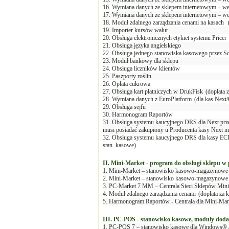
16. Wymiana danych ze sklepem internetowym – we
17. Wymiana danych ze sklepem internetowym – we
18. Moduł zdalnego zarządzania cenami na kasach
19. Importer kursów walut
20. Obsługa elektronicznych etykiet systemu Pricer
21. Obsługa języka angielskiego
22. Obsługa jednego stanowiska kasowego przez 
23. Moduł bankowy dla sklepu
24. Obsługa liczników klientów
25. Paszporty roślin
26. Opłata cukrowa
27. Obsługa kart płatniczych w DrukFisk
(dopłata 
28. Wymiana danych z EuroPlatform
(dla kas Next
29. Obsługa sejfu
30. Harmonogram Raportów
31. Obsługa systemu kaucyjnego DRS dla Next prz
musi posiadać zakupiony u Producenta kasy Next 
32. Obsługa systemu kaucyjnego DRS dla kasy E
stan. kasowe)
II. Mini-Market - program do obsługi sklepu w p
1. Mini-Market – stanowisko kasowo-magazynowe 
2. Mini-Market – stanowisko kasowo-magazynowe 
3. PC-Market 7 MM – Centrala Sieci Sklepów Mini-
4. Moduł zdalnego zarządzania cenami
(dopłata za 
5. Harmonogram Raportów - Centrala dla Mini-Mar
III. PC-POS - stanowisko kasowe, moduły dod
1. PC-POS 7 – stanowisko kasowe dla Windows® 