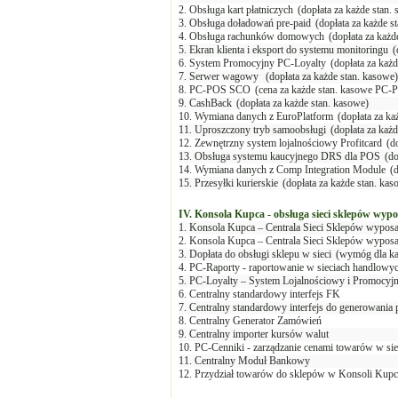
2. Obsługa kart płatniczych
(dopłata za każde stan. 
3. Obsługa doładowań pre-paid
(dopłata za każde s
4. Obsługa rachunków domowych
(dopłata za każd
5. Ekran klienta i eksport do systemu monitoringu
(
6. System Promocyjny PC-Loyalty
(dopłata za każ
7. Serwer wagowy
(dopłata za każde stan. kasowe)
8. PC-POS SCO
(cena za każde stan. kasowe PC-
9. CashBack
(dopłata za każde stan. kasowe)
10. Wymiana danych z EuroPlatform
(dopłata za k
11. Uproszczony tryb samoobsługi
(dopłata za każ
12. Zewnętrzny system lojalnościowy Profitcard
(d
13. Obsługa systemu kaucyjnego DRS dla POS
(do
14. Wymiana danych z Comp Integration Module
(
15. Przesyłki kurierskie
(dopłata za każde stan. kas
IV. Konsola Kupca - obsługa sieci sklepów wy
1. Konsola Kupca – Centrala Sieci Sklepów wypos
2. Konsola Kupca – Centrala Sieci Sklepów wypos
3. Dopłata do obsługi sklepu w sieci
(wymóg dla ka
4. PC-Raporty - raportowanie w sieciach handlow
5. PC-Loyalty – System Lojalnościowy i Promocyjn
6. Centralny standardowy interfejs FK
7. Centralny standardowy interfejs do generowani
8. Centralny Generator Zamówień
9. Centralny importer kursów walut
10. PC-Cenniki - zarządzanie cenami towarów w s
11. Centralny Moduł Bankowy
12. Przydział towarów do sklepów w Konsoli Kupc