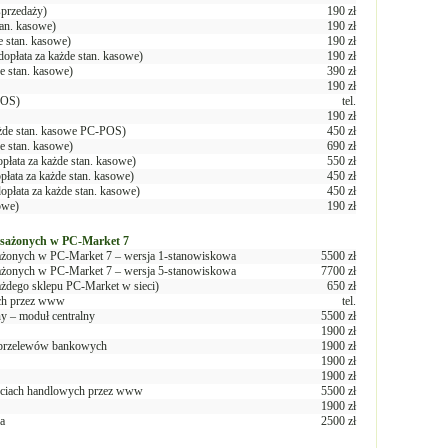
sprzedaży)
190 zł
tan. kasowe)
190 zł
e stan. kasowe)
190 zł
dopłata za każde stan. kasowe)
190 zł
de stan. kasowe)
390 zł
190 zł
POS)
tel.
190 zł
ażde stan. kasowe PC-POS)
450 zł
de stan. kasowe)
690 zł
opłata za każde stan. kasowe)
550 zł
płata za każde stan. kasowe)
450 zł
dopłata za każde stan. kasowe)
450 zł
owe)
190 zł
posażonych w PC-Market 7
ażonych w PC-Market 7 – wersja 1-stanowiskowa
5500 zł
ażonych w PC-Market 7 – wersja 5-stanowiskowa
7700 zł
żdego sklepu PC-Market w sieci)
650 zł
ych przez www
tel.
y – moduł centralny
5500 zł
1900 zł
a przelewów bankowych
1900 zł
1900 zł
1900 zł
ieciach handlowych przez www
5500 zł
1900 zł
a
2500 zł