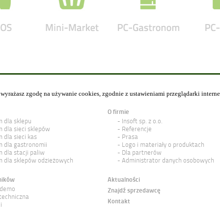
y wyrażasz zgodę na używanie cookies, zgodnie z ustawieniami przeglądarki intern
O firmie
 dla sklepu
Insoft sp. z o.o.
 dla sieci sklepów
Referencje
 dla sieci kas
Prasa
 dla gastronomii
Logo i materiały o produktach
 dla stacji paliw
Dla partnerów
 dla sklepów odzieżowych
Administrator danych osobowych
ników
Aktualności
 demo
Znajdź sprzedawcę
techniczna
Kontakt
i