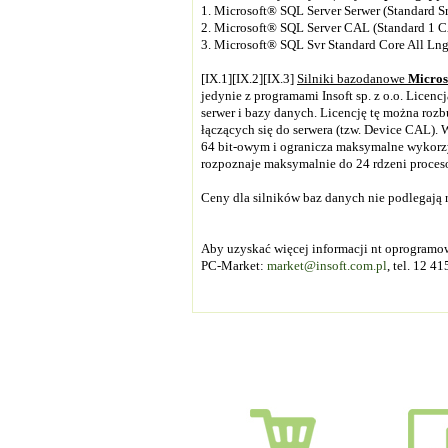
1. Microsoft® SQL Server Serwer (Standard Sr
2. Microsoft® SQL Server CAL (Standard 1 CA
3. Microsoft® SQL Svr Standard Core All Lng
[IX.1][IX.2][IX.3]
Silniki bazodanowe
Micros
jedynie z programami Insoft sp. z o.o. Licen
serwer i bazy danych. Licencję tę można ro
łączących się do serwera (tzw. Device CAL).
W
64 bit-owym i ogranicza maksymalne wykorzy
rozpoznaje maksymalnie do 24 rdzeni proces
Ceny dla silników baz danych nie podlegają r
Aby uzyskać więcej informacji nt oprogram
PC-Market:
market@insoft.com.pl
, tel. 12 4