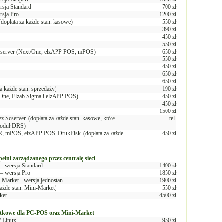
rsja Standard
700 zł
rsja Pro
1200 zł
(dopłata za każde stan. kasowe)
550 zł
390 zł
450 zł
550 zł
Scserver (Next/One, elzAPP POS, mPOS)
650 zł
550 zł
450 zł
650 zł
650 zł
za każde stan. sprzedaży)
190 zł
/One, Elzab Sigma i elzAPP POS)
450 zł
450 zł
1500 zł
ez Scserver
(dopłata za każde stan. kasowe, które
tel.
moduł DRS)
CR, mPOS, elzAPP POS, DrukFisk
(dopłata za każde
450 zł
ełni zarządzanego przez centralę sieci
– wersja Standard
1490 zł
– wersja Pro
1850 zł
Market - wersja jednostan.
1900 zł
każde stan. Mini-Market)
550 zł
ket
4500 zł
atkowe dla PC-POS oraz Mini-Market
/ Linux
950 zł