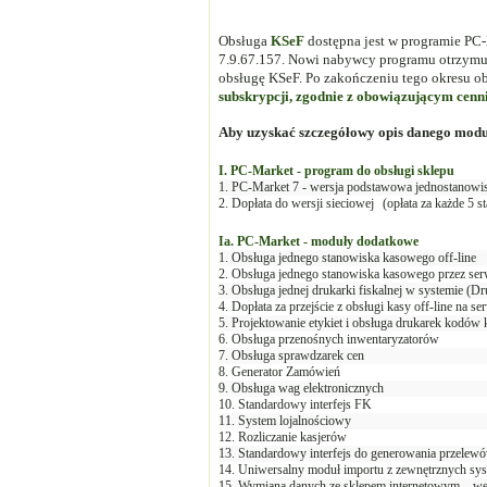
Obsługa
KSeF
dostępna jest w programie PC-
7.9.67.157. Nowi nabywcy programu otrzymu
obsługę KSeF. Po zakończeniu tego okresu o
subskrypcji, zgodnie z obowiązującym cenn
Aby uzyskać szczegółowy opis danego mod
I. PC-Market - program do obsługi sklepu
1. PC-Market 7 - wersja podstawowa jednostanow
2. Dopłata do wersji sieciowej
(opłata za każde 5 s
Ia. PC-Market - moduły dodatkowe
1. Obsługa jednego stanowiska kasowego off-line
2. Obsługa jednego stanowiska kasowego przez se
3. Obsługa jednej drukarki fiskalnej w systemie (Dr
4. Dopłata za przejście z obsługi kasy off-line na s
5. Projektowanie etykiet i obsługa drukarek kodów
6. Obsługa przenośnych inwentaryzatorów
7. Obsługa sprawdzarek cen
8. Generator Zamówień
9. Obsługa wag elektronicznych
10. Standardowy interfejs FK
11. System lojalnościowy
12. Rozliczanie kasjerów
13. Standardowy interfejs do generowania przele
14. Uniwersalny moduł importu z zewnętrznych s
15. Wymiana danych ze sklepem internetowym – we