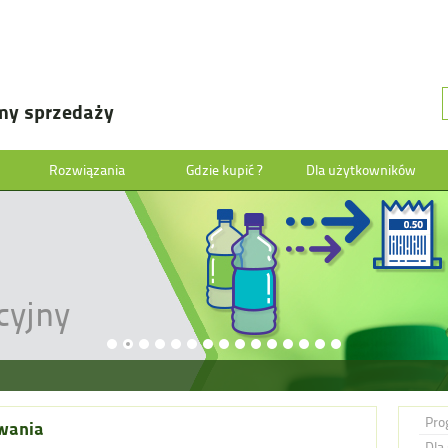
my sprzedaży
Rozwiązania
Gdzie kupić ?
Dla użytkowników
cyjny
Pro
wania
Dla