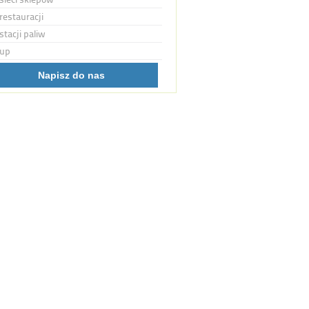
restauracji
stacji paliw
up
Napisz do nas