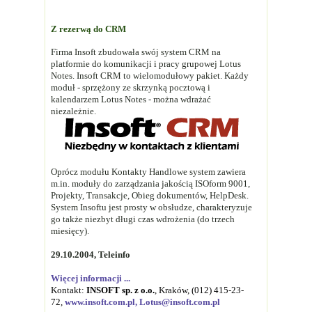
Z rezerwą do CRM
Firma Insoft zbudowała swój system CRM na
platformie do komunikacji i pracy grupowej Lotus
Notes. Insoft CRM to wielomodułowy pakiet. Każdy
moduł - sprzężony ze skrzynką pocztową i
kalendarzem Lotus Notes - można wdrażać
niezależnie.
Oprócz modułu Kontakty Handlowe system zawiera
m.in. moduły do zarządzania jakością ISOform 9001,
Projekty, Transakcje, Obieg dokumentów, HelpDesk.
System Insoftu jest prosty w obsłudze, charakteryzuje
go także niezbyt długi czas wdrożenia (do trzech
miesięcy).
29.10.2004, Teleinfo
Więcej informacji ...
Kontakt:
INSOFT sp. z o.o.
, Kraków, (012) 415-23-
72,
www.insoft.com.pl,
Lotus@insoft.com.pl