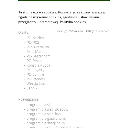
Ta strona używa cookies. Korzystając ze strony wyrażasz
zgodę na używanie cookies, zgodnie z ustawieniami
przeglądarki internetowej.
Polityka cookies
.
Copyright © 2024 Insoft. All Rights Reserved.
Oferta
PC-Market
PC-POS
POS Premium
Mini-Market
PC-Gastronom
PC-Petrol
Konsola Kupca
PC-Loyalty
PC-Cenniki
PC-Raporty
Wersja Lite
Cennik
Rozwiązania
program dla sklepu
program dla sieci sklepów
program dla sieci kas
program dla gastronomii
program dla stacji paliw
program dla sklepów odzieżowych