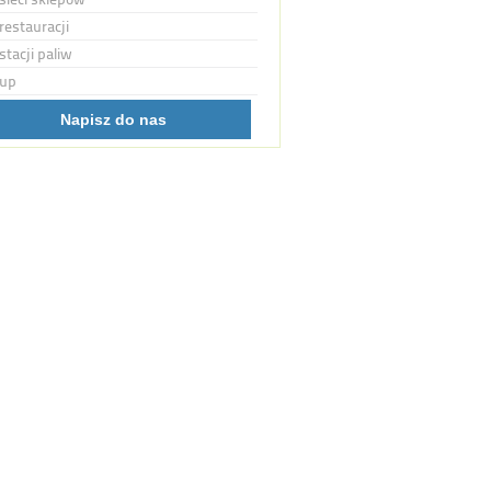
restauracji
stacji paliw
up
Napisz do nas