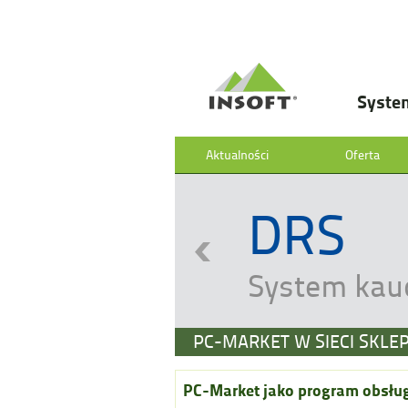
Syste
Aktualności
Oferta
DRS
System kau
PC-MARKET W SIECI SKLEP
PC-Market jako program obsług