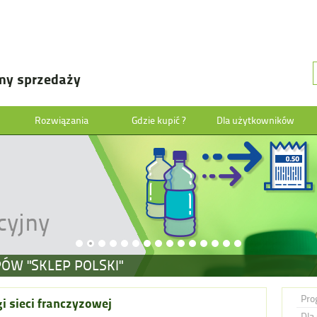
my sprzedaży
Rozwiązania
Gdzie kupić ?
Dla użytkowników
cyjny
ÓW "SKLEP POLSKI"
Pro
i sieci franczyzowej
Dla