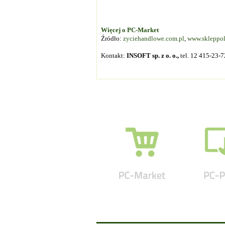
Więcej o
PC-Market
Źródło:
zyciehandlowe.com.pl
,
www.skleppol
Kontakt:
INSOFT sp. z o. o.,
tel. 12 415-23-7