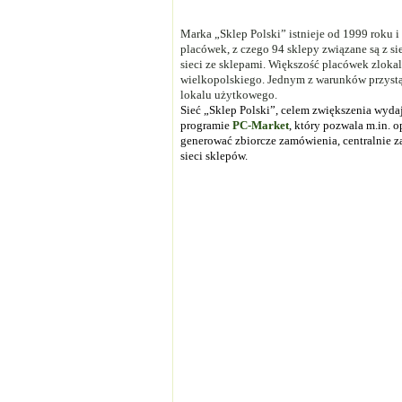
Marka „Sklep Polski” istnieje od 1999 roku 
placówek, z czego 94 sklepy związane są z sie
sieci ze sklepami. Większość placówek zloka
wielkopolskiego. Jednym z warunków przystąp
lokalu użytkowego.
Sieć „Sklep Polski”, celem zwiększenia wyda
programie
PC-Market
, który pozwala m.in.
generować zbiorcze zamówienia, centralnie za
sieci sklepów.