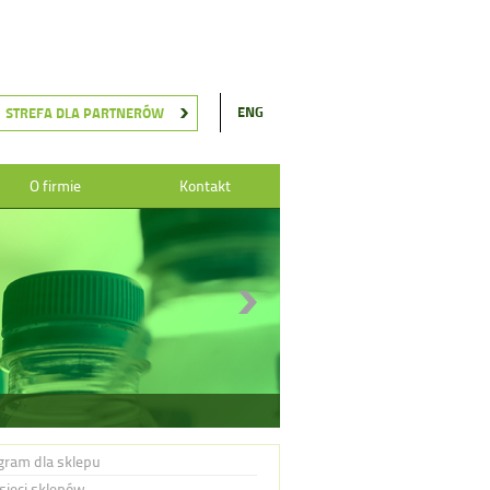
ENG
STREFA DLA PARTNERÓW
O firmie
Kontakt
gram dla sklepu
 sieci sklepów