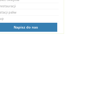
restauracji
stacji paliw
up
Napisz do nas