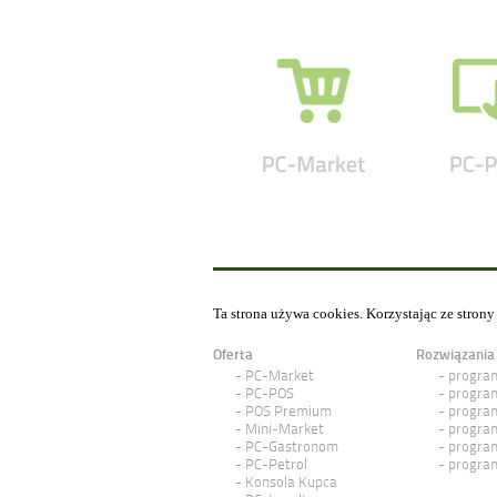
Ta strona używa cookies. Korzystając ze stron
Oferta
Rozwiązania
PC-Market
program
PC-POS
program
POS Premium
program
Mini-Market
program
PC-Gastronom
program
PC-Petrol
program
Konsola Kupca