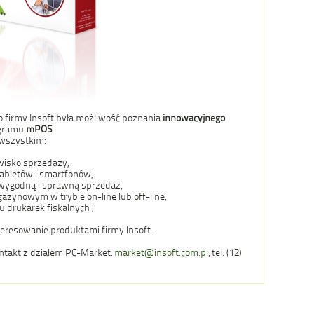
o firmy Insoft była możliwość poznania
innowacyjnego
ogramu
mPOS
.
wszystkim:
owisko sprzedaży,
tabletów i smartfonów,
y wygodną i sprawną sprzedaż,
zynowym w trybie on-line lub off-line,
 drukarek fiskalnych ;
teresowanie produktami firmy Insoft.
ontakt z działem PC-Market:
market@insoft.com.pl
, tel. (12)