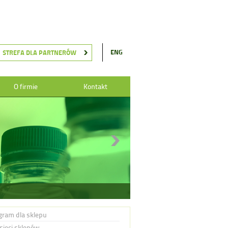
ENG
STREFA DLA PARTNERÓW
O firmie
Kontakt
gram dla sklepu
 sieci sklepów