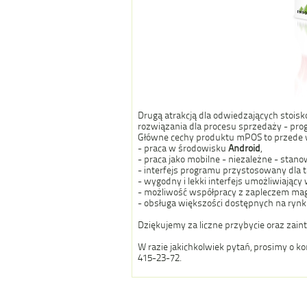
Drugą atrakcją dla odwiedzających stoisk
rozwiązania dla procesu sprzedaży - pr
Główne cechy produktu mPOS to przede 
- praca w środowisku
Android
,
- praca jako mobilne - niezależne - stan
- interfejs programu przystosowany dla 
- wygodny i lekki interfejs umożliwiając
- możliwość współpracy z zapleczem maga
- obsługa większości dostępnych na rynku
Dziękujemy za liczne przybycie oraz zain
W razie jakichkolwiek pytań, prosimy o k
415-23-72.