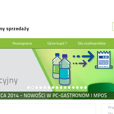
my sprzedaży
Rozwiązania
Gdzie kupić ?
Dla użytkowników
cyjny
ECA 2014 - NOWOŚCI W PC-GASTRONOM I MPOS
Pro
Dla