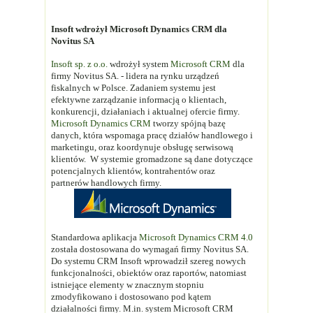
Insoft wdrożył Microsoft Dynamics CRM dla
Novitus SA
Insoft sp. z o.o.
wdrożył system
Microsoft CRM
dla
firmy Novitus SA. - lidera na rynku urządzeń
fiskalnych w Polsce. Zadaniem systemu jest
efektywne zarządzanie informacją o klientach,
konkurencji, działaniach i aktualnej ofercie firmy.
Microsoft Dynamics CRM
tworzy spójną bazę
danych, która wspomaga pracę działów handlowego i
marketingu, oraz koordynuje obsługę serwisową
klientów. W systemie gromadzone są dane dotyczące
potencjalnych klientów, kontrahentów oraz
partnerów handlowych firmy.
Standardowa aplikacja
Microsoft Dynamics CRM 4.0
została dostosowana do wymagań firmy Novitus SA.
Do systemu CRM Insoft wprowadził szereg nowych
funkcjonalności, obiektów oraz raportów, natomiast
istniejące elementy w znacznym stopniu
zmodyfikowano i dostosowano pod kątem
działalności firmy. M.in. system Microsoft CRM