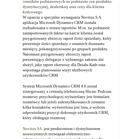
cenników podstawowych na podstawie cen produktu:
dystrybucyjnej, dealerskiej oraz ceny dla klienta
końcowego.
W oparciu o specjalne wymagania Novitus S.A.
aplikacja Microsoft Dynamics CRM została
rozbudowana o zestaw raportów. M.in. na podstawie
zaimportowanych faktur na karcie klienta został
przygotowany zbiorczy raport ilości sprzedaży, który
prezentuje ilości sprzedaży z ostatnich dwunastu
miesięcy, pokategoryzowane po grupach produktu.
Natomiast przygotowany zbiorczy raport
prezentujący delegacje z wybranego zakresu dat
służył, jako raport okresowy dla Działu Kadr oraz
wspomaga planowania wizyt służbowych
użytkowników CRM.
System Microsoft Dynamics CRM 4.0 został
zintegrowany z centralą telefoniczną Slican. Podczas
rozmowy przychodzącej wyświetlany jest formularz
rozmówcy lub jeżeli zidentyfikowanych zostanie
kilka kontaktów, wyświetlona jest lista, a wyboru
odpowiedniej pozycji dokonuje użytkownik CRM,
który obsługuje rozmowę.
Novitus SA.
jest producentem i dystrybutorem
nowoczesnych rozwiązań elektroniczno-