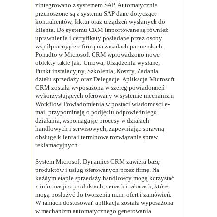
zintegrowano z systemem SAP. Automatycznie
przenoszone są z systemu SAP dane dotyczące
kontrahentów, faktur oraz urządzeń wysłanych do
klienta. Do systemu CRM importowane są również
uprawnienia i certyfikaty posiadane przez osoby
współpracujące z firmą na zasadach partnerskich.
Ponadto w Microsoft CRM wprowadzono nowe
obiekty takie jak: Umowa, Urządzenia wysłane,
Punkt instalacyjny, Szkolenia, Koszty, Zadania
działu sprzedaży oraz Delegacje. Aplikacja Microsoft
CRM została wyposażona w szereg powiadomień
wykorzystujących oferowany w systemie mechanizm
Workflow. Powiadomienia w postaci wiadomości e-
mail przypominają o podjęciu odpowiedniego
działania, wspomagając procesy w działach
handlowych i serwisowych, zapewniając sprawną
obsługę klienta i terminowe rozwiązanie spraw
reklamacyjnych.
System Microsoft Dynamics CRM zawiera bazę
produktów i usług oferowanych przez firmę. Na
każdym etapie sprzedaży handlowcy mogą korzystać
z informacji o produktach, cenach i rabatach, które
mogą posłużyć do tworzenia m.in. ofert i zamówień.
W ramach dostosowań aplikacja została wyposażona
w mechanizm automatycznego generowania