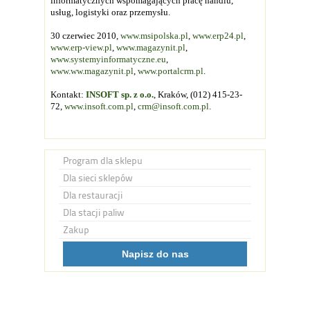
informatycznych wspomagających pracę handlu,
usług, logistyki oraz przemysłu.
30 czerwiec 2010,
www.msipolska.pl
,
www.erp24.pl
,
www.erp-view.pl
,
www.magazynit.pl
,
www.systemyinformatyczne.eu
,
www.ww.magazynit.pl
,
www.portalcrm.pl
.
Kontakt:
INSOFT sp. z o.o.
, Kraków, (012) 415-23-
72,
www.insoft.com.pl
,
crm@insoft.com.pl
.
Program dla sklepu
Dla sieci sklepów
Dla restauracji
Dla stacji paliw
Zakup
Napisz do nas