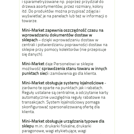
i sparametryzowane np. poprzez przydział do
drzewa asortymentów, przez rozmiary, kolory
itd. Do produktów można przypisać zdjęcia i
wyświetlać je na panelach lub też w informacji o
towarze.
Mini-Market
zapewnia oszczędność czasu na
wprowadzaniu dokumentów dostaw w
sklepach
– dzięki wprowadzaniu dostaw w
centrali i potwierdzaniu poprawności dostaw na
sklepie przy pomocy kolektorów (nie przepisuje
się danych).
Mini-Market
daje Personelowi w sklepie
możliwość
sprawdzenia stanu towaru w innych
punktach sieci
i zamówienia go dla klienta.
Mini-Market obsługuje systemy lojalnościowe
-
zarówno te oparte na punktach jak i rabatach.
Reguły ustalane są centralnie, a odczytanie karty
automatycznie uwzględnia reguły rabatowe na
transakcjach. System lojalnościowy pomaga
skonfigurować spersonalizowaną ofertę dla
klienta.
Mini-Market obsługuje urządzania typowe dla
sklepu
m.in.: drukarki fiskalne, drukarki
paragonowe, wagi etykietujące, wagi