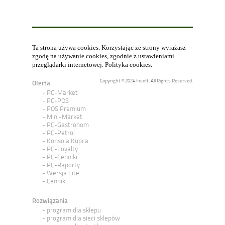
Ta strona używa cookies. Korzystając ze strony wyrażasz
zgodę na używanie cookies, zgodnie z ustawieniami
przeglądarki internetowej.
Polityka cookies
.
Copyright © 2024 Insoft. All Rights Reserved.
Oferta
PC-Market
PC-POS
POS Premium
Mini-Market
PC-Gastronom
PC-Petrol
Konsola Kupca
PC-Loyalty
PC-Cenniki
PC-Raporty
Wersja Lite
Cennik
Rozwiązania
program dla sklepu
program dla sieci sklepów