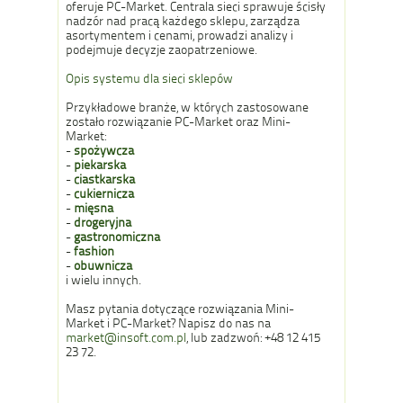
oferuje PC-Market. Centrala sieci sprawuje ścisły
nadzór nad pracą każdego sklepu, zarządza
asortymentem i cenami, prowadzi analizy i
podejmuje decyzje zaopatrzeniowe.
Opis systemu dla sieci sklepów
Przykładowe branże, w których zastosowane
zostało rozwiązanie PC-Market oraz Mini-
Market:
-
spożywcza
-
piekarska
-
ciastkarska
-
cukiernicza
-
mięsna
-
drogeryjna
-
gastronomiczna
-
fashion
-
obuwnicza
i wielu innych.
Masz pytania dotyczące rozwiązania Mini-
Market i PC-Market? Napisz do nas na
market@insoft.com.pl
, lub zadzwoń: +48 12 415
23 72.