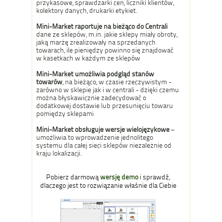
przykasowe, sprawdzarki cen, liczniki klientów,
kolektory danych, drukarki etykiet.
Mini-Market raportuje na bieżąco do Centrali
dane ze sklepów, m.in. jakie sklepy miały obroty,
jaką marżę zrealizowały na sprzedanych
towarach, ile pieniędzy powinno się znajdować
w kasetkach w każdym ze sklepów
Mini-Market umożliwia podgląd stanów
towarów
, na bieżąco, w czasie rzeczywistym -
zarówno w sklepie jak i w centrali - dzięki czemu
można błyskawicznie zadecydować o
dodatkowej dostawie lub przesunięciu towaru
pomiędzy sklepami
Mini-Market obsługuje wersje wielojęzykowe
–
umożliwia to wprowadzenie jednolitego
systemu dla całej sieci sklepów niezależnie od
kraju lokalizacji.
Pobierz darmową
wersję demo
i sprawdź,
dlaczego jest to rozwiązanie właśnie dla Ciebie