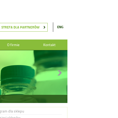
ENG
STREFA DLA PARTNERÓW
O firmie
Kontakt
gram dla sklepu
 sieci sklepów