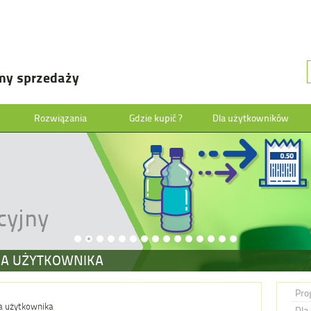
my sprzedaży
Rozwiązania
Gdzie kupić ?
Dla użytkowników
cyjny
JA UŻYTKOWNIKA
Pro
ja użytkownika
Dla