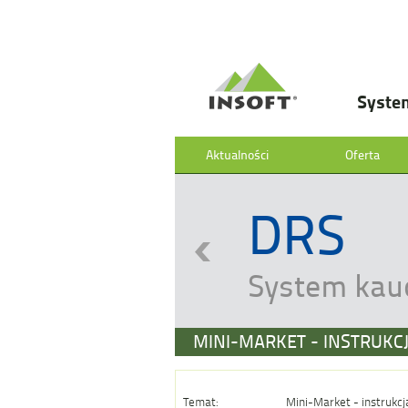
Syste
Aktualności
Oferta
DRS
System kau
MINI-MARKET - INSTRUKC
Temat:
Mini-Market - instrukc