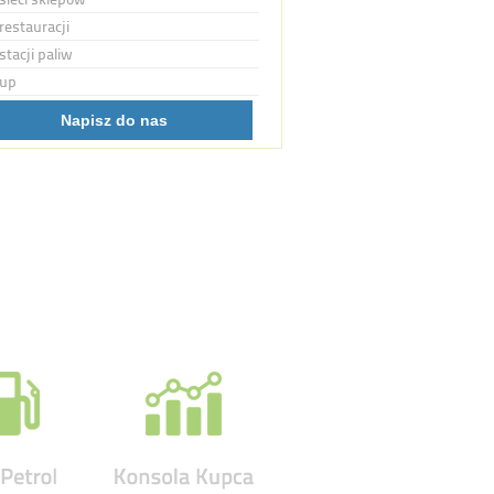
restauracji
stacji paliw
up
Napisz do nas