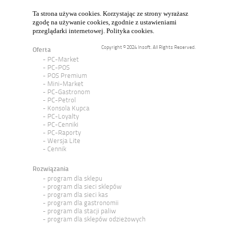
Ta strona używa cookies. Korzystając ze strony wyrażasz
zgodę na używanie cookies, zgodnie z ustawieniami
przeglądarki internetowej.
Polityka cookies
.
Copyright © 2024 Insoft. All Rights Reserved.
Oferta
PC-Market
PC-POS
POS Premium
Mini-Market
PC-Gastronom
PC-Petrol
Konsola Kupca
PC-Loyalty
PC-Cenniki
PC-Raporty
Wersja Lite
Cennik
Rozwiązania
program dla sklepu
program dla sieci sklepów
program dla sieci kas
program dla gastronomii
program dla stacji paliw
program dla sklepów odzieżowych