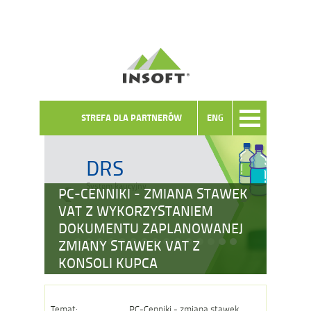
STREFA DLA PARTNERÓW
ENG
DRS
System kaucyjny
PC-CENNIKI - ZMIANA STAWEK
VAT Z WYKORZYSTANIEM
DOKUMENTU ZAPLANOWANEJ
ZMIANY STAWEK VAT Z
KONSOLI KUPCA
Temat:
PC-Cenniki - zmiana stawek