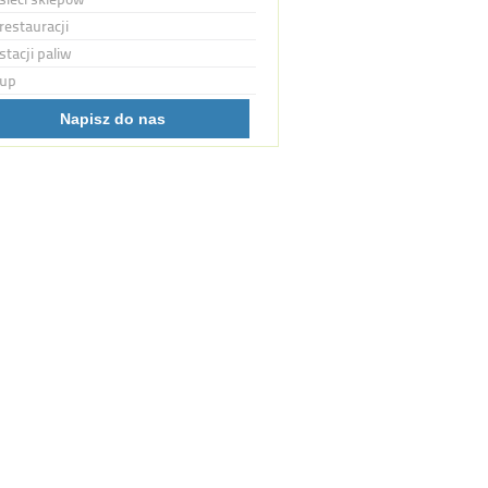
restauracji
stacji paliw
up
Napisz do nas