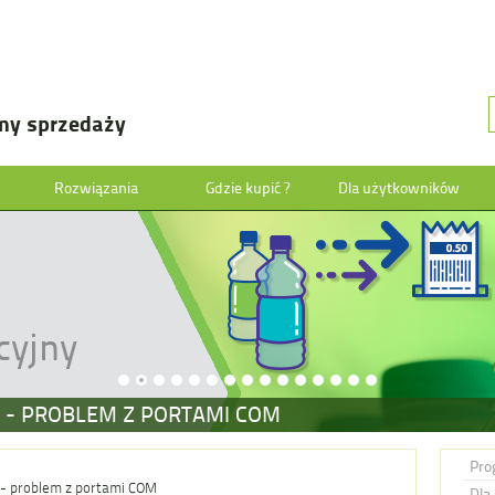
my sprzedaży
Rozwiązania
Gdzie kupić ?
Dla użytkowników
cyjny
 - PROBLEM Z PORTAMI COM
Pro
 - problem z portami COM
Dla