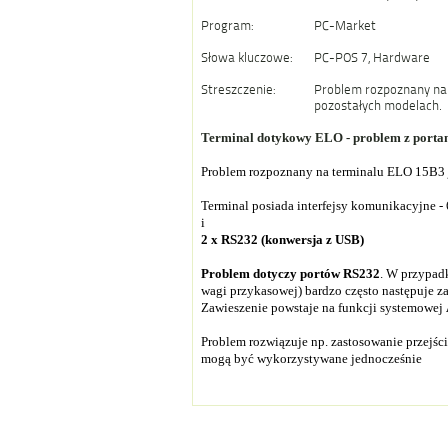
Program:
PC-Market
Słowa kluczowe:
PC-POS 7, Hardware
Streszczenie:
Problem rozpoznany na 
pozostałych modelach.
Terminal dotykowy ELO - problem z port
Problem rozpoznany na terminalu ELO 15B3 j
Terminal posiada interfejsy komunikacyjne -
i
2 x RS232 (konwersja z USB)
Problem dotyczy portów RS232
. W przypad
wagi przykasowej) bardzo często następuje z
Zawieszenie powstaje na funkcji systemowej
Problem rozwiązuje np. zastosowanie przej
mogą być wykorzystywane jednocześnie