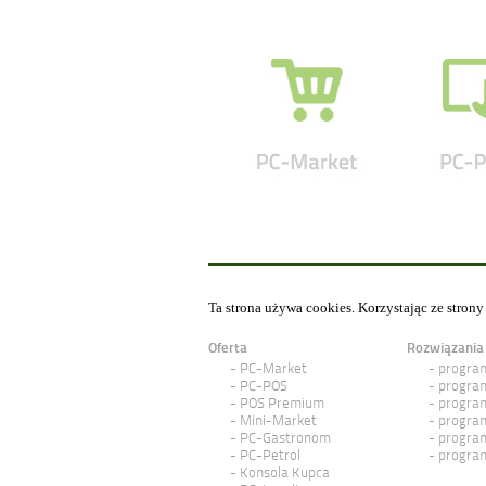
Ta strona używa cookies. Korzystając ze stron
Oferta
Rozwiązania
PC-Market
program
PC-POS
program
POS Premium
program
Mini-Market
program
PC-Gastronom
program
PC-Petrol
program
Konsola Kupca