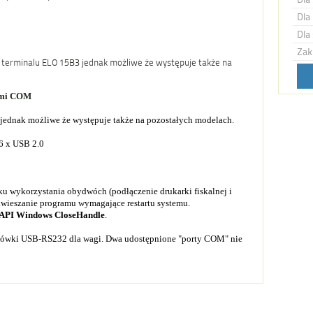
Dla 
Dla 
Zak
terminalu ELO 15B3 jednak możliwe że występuje także na
ami COM
ednak możliwe że występuje także na pozostałych modelach.
 6 x USB 2.0
ku wykorzystania obydwóch (podłączenie drukarki fiskalnej i
awieszanie programu wymagające restartu systemu.
API Windows CloseHandle
.
ściówki USB-RS232 dla wagi. Dwa udostępnione "porty COM" nie