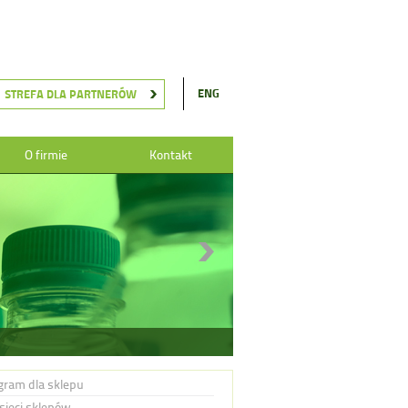
ENG
STREFA DLA PARTNERÓW
O firmie
Kontakt
gram dla sklepu
 sieci sklepów