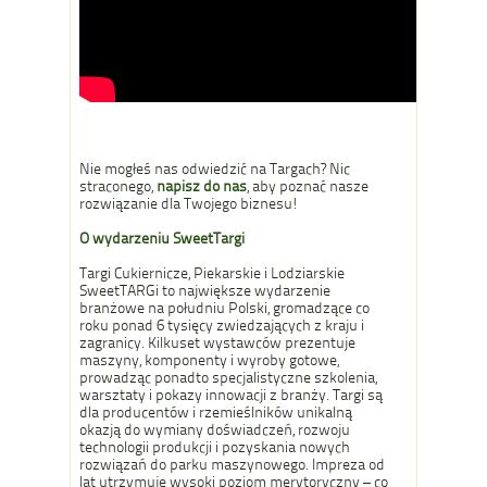
Nie mogłeś nas odwiedzić na Targach? Nic
straconego,
napisz do nas
, aby poznać nasze
rozwiązanie dla Twojego biznesu!
O wydarzeniu SweetTargi
Targi Cukiernicze, Piekarskie i Lodziarskie
SweetTARGi to największe wydarzenie
branżowe na południu Polski, gromadzące co
roku ponad 6 tysięcy zwiedzających z kraju i
zagranicy. Kilkuset wystawców prezentuje
maszyny, komponenty i wyroby gotowe,
prowadząc ponadto specjalistyczne szkolenia,
warsztaty i pokazy innowacji z branży. Targi są
dla producentów i rzemieślników unikalną
okazją do wymiany doświadczeń, rozwoju
technologii produkcji i pozyskania nowych
rozwiązań do parku maszynowego. Impreza od
lat utrzymuje wysoki poziom merytoryczny – co