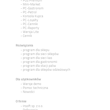
POS Premium
Mini-Market
PC-Gastronom
PC-Petrol
Konsola Kupca
PC-Loyalty
PC-Cenniki
PC-Raporty
Wersja Lite
Cennik
Rozwiązania
program dla sklepu
program dla sieci sklepów
program dla sieci kas
program dla gastronomii
program dla stacji paliw
program dla sklepów odzieżowych
Dla użytkowników
Wersje demo
Pomoc techniczna
Nowości
O firmie
Insoft sp. z o.o.
Referencje