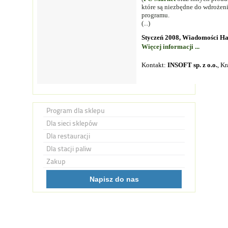
które są niezbędne do wdrożen
programu.
(...)
Styczeń 2008, Wiadomości Ha
Więcej informacji ...
Kontakt:
INSOFT sp. z o.o.
, K
Program dla sklepu
Dla sieci sklepów
Dla restauracji
Dla stacji paliw
Zakup
Napisz do nas