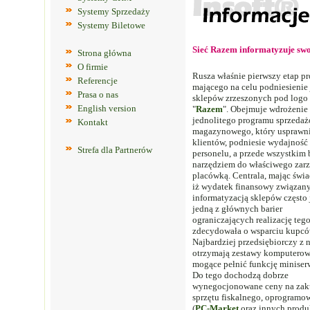
Systemy Sprzedaży
Systemy Biletowe
Sieć Razem informatyzuje swo
Strona główna
O firmie
Rusza właśnie pierwszy etap pr
Referencje
mającego na celu podniesienie 
Prasa o nas
sklepów zrzeszonych pod logo
English version
"
Razem
". Obejmuje wdrożenie
jednolitego programu sprzeda
Kontakt
magazynowego, który usprawni
klientów, podniesie wydajność
Strefa dla Partnerów
personelu, a przede wszystkim 
narzędziem do właściwego zar
placówką. Centrala, mając świ
iż wydatek finansowy związany
informatyzacją sklepów często 
jedną z głównych barier
ograniczających realizację tego
zdecydowała o wsparciu kupcó
Najbardziej przedsiębiorczy z 
otrzymają zestawy komputerow
mogące pełnić funkcję miniser
Do tego dochodzą dobrze
wynegocjonowane ceny na za
sprzętu fiskalnego, oprogramo
(
PC-Market
oraz innych produ