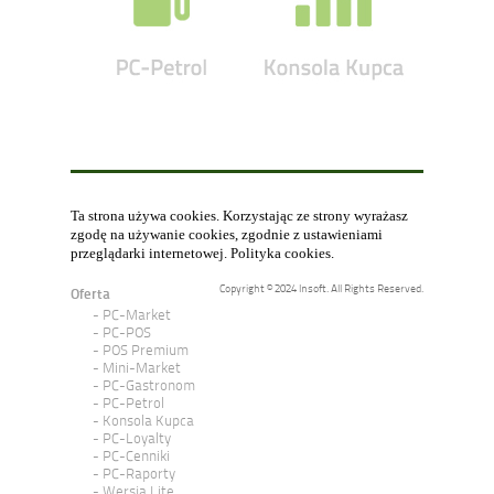
Ta strona używa cookies. Korzystając ze strony wyrażasz
zgodę na używanie cookies, zgodnie z ustawieniami
przeglądarki internetowej.
Polityka cookies
.
Copyright © 2024 Insoft. All Rights Reserved.
Oferta
PC-Market
PC-POS
POS Premium
Mini-Market
PC-Gastronom
PC-Petrol
Konsola Kupca
PC-Loyalty
PC-Cenniki
PC-Raporty
Wersja Lite