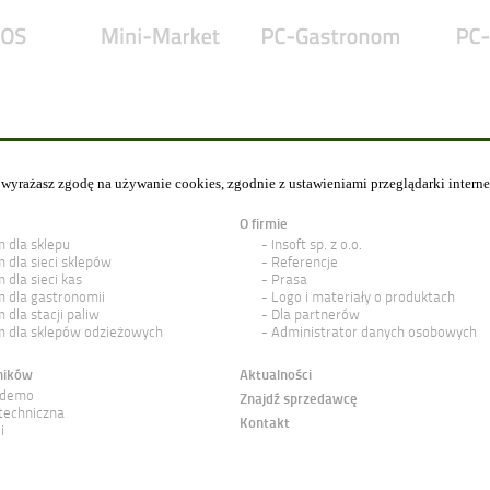
y wyrażasz zgodę na używanie cookies, zgodnie z ustawieniami przeglądarki intern
O firmie
 dla sklepu
Insoft sp. z o.o.
 dla sieci sklepów
Referencje
 dla sieci kas
Prasa
 dla gastronomii
Logo i materiały o produktach
 dla stacji paliw
Dla partnerów
 dla sklepów odzieżowych
Administrator danych osobowych
ników
Aktualności
 demo
Znajdź sprzedawcę
techniczna
Kontakt
i