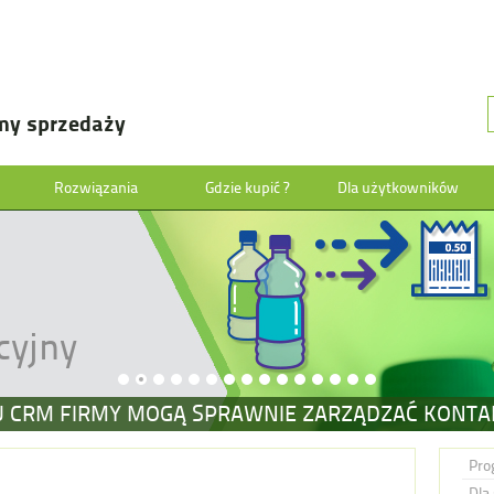
my sprzedaży
Rozwiązania
Gdzie kupić ?
Dla użytkowników
cyjny
 CRM FIRMY MOGĄ SPRAWNIE ZARZĄDZAĆ KONTAK
Pro
Dla