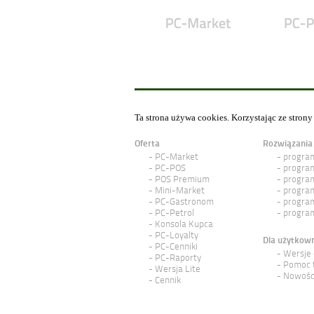
Ta strona używa cookies. Korzystając ze stron
Oferta
Rozwiązania
PC-Market
program
PC-POS
program
POS Premium
program
Mini-Market
program
PC-Gastronom
program
PC-Petrol
program
Konsola Kupca
PC-Loyalty
Dla użytkow
PC-Cenniki
Wersje
PC-Raporty
Pomoc 
Wersja Lite
Nowośc
Cennik