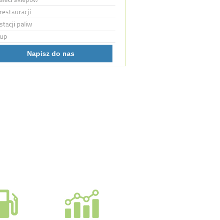
restauracji
stacji paliw
up
Napisz do nas