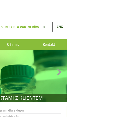
ENG
STREFA DLA PARTNERÓW
O firmie
Kontakt
TAMI Z KLIENTEM
gram dla sklepu
 sieci sklepów