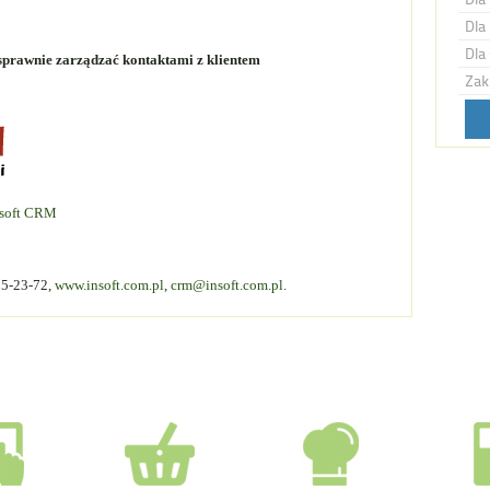
Dla 
Dla 
rawnie zarządzać kontaktami z klientem
Zak
nsoft CRM
15-23-72,
www.insoft.com.pl
,
crm@insoft.com.pl
.