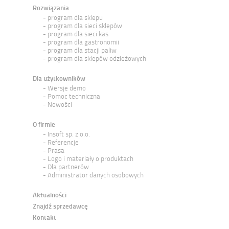
Rozwiązania
program dla sklepu
program dla sieci sklepów
program dla sieci kas
program dla gastronomii
program dla stacji paliw
program dla sklepów odzieżowych
Dla użytkowników
Wersje demo
Pomoc techniczna
Nowości
O firmie
Insoft sp. z o.o.
Referencje
Prasa
Logo i materiały o produktach
Dla partnerów
Administrator danych osobowych
Aktualności
Znajdź sprzedawcę
Kontakt