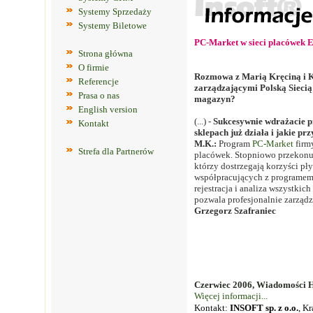
Systemy Sprzedaży
Systemy Biletowe
PC-Market w sieci placówek 
Strona główna
O firmie
Rozmowa z Marią Kręciną i 
Referencje
zarządzającymi Polską Sieci
Prasa o nas
magazyn?
English version
(...) -
Sukcesywnie wdrażacie 
Kontakt
sklepach już działa i jakie prz
M.K.:
Program
PC-Market
firmy
Strefa dla Partnerów
placówek. Stopniowo przekonują
którzy dostrzegają korzyści pł
współpracujących z programem,
rejestracja i analiza wszystki
pozwala profesjonalnie zarządza
Grzegorz Szafraniec
Czerwiec 2006, Wiadomości 
Więcej informacji...
Kontakt:
INSOFT sp. z o.o.
, K