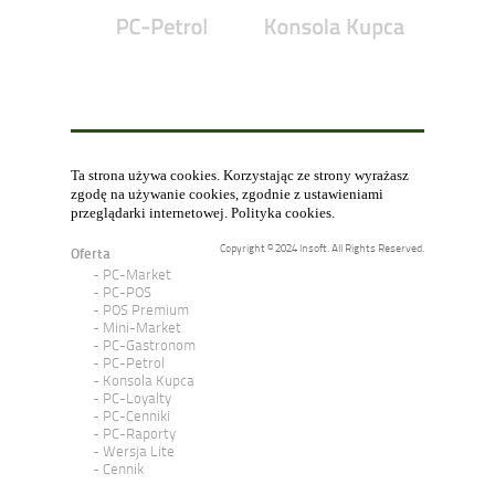
Ta strona używa cookies. Korzystając ze strony wyrażasz
zgodę na używanie cookies, zgodnie z ustawieniami
przeglądarki internetowej.
Polityka cookies
.
Copyright © 2024 Insoft. All Rights Reserved.
Oferta
PC-Market
PC-POS
POS Premium
Mini-Market
PC-Gastronom
PC-Petrol
Konsola Kupca
PC-Loyalty
PC-Cenniki
PC-Raporty
Wersja Lite
Cennik