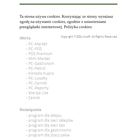
Ta strona używa cookies. Korzystając ze strony wyrażasz
zgodę na używanie cookies, zgodnie z ustawieniami
przeglądarki internetowej.
Polityka cookies
.
Copyright © 2024 Insoft. All Rights Reserved.
Oferta
PC-Market
PC-POS
POS Premium
Mini-Market
PC-Gastronom
PC-Petrol
Konsola Kupca
PC-Loyalty
PC-Cenniki
PC-Raporty
Wersja Lite
Cennik
Rozwiązania
program dla sklepu
program dla sieci sklepów
program dla sieci kas
program dla gastronomii
program dla stacji paliw