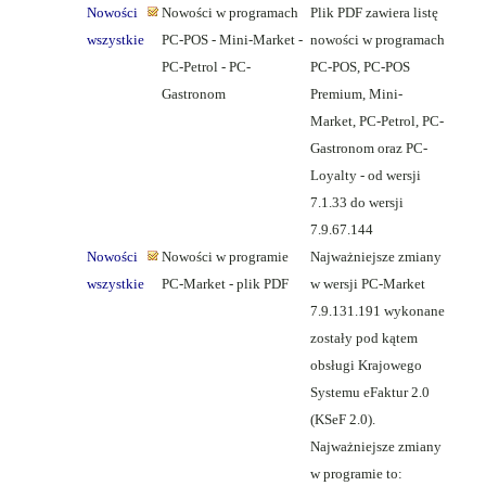
Nowości
Nowości w programach
Plik PDF zawiera listę
wszystkie
PC-POS - Mini-Market -
nowości w programach
PC-Petrol - PC-
PC-POS, PC-POS
Gastronom
Premium, Mini-
Market, PC-Petrol, PC-
Gastronom oraz PC-
Loyalty - od wersji
7.1.33 do wersji
7.9.67.144
Nowości
Nowości w programie
Najważniejsze zmiany
wszystkie
PC-Market - plik PDF
w wersji PC-Market
7.9.131.191 wykonane
zostały pod kątem
obsługi Krajowego
Systemu eFaktur 2.0
(KSeF 2.0).
Najważniejsze zmiany
w programie to: