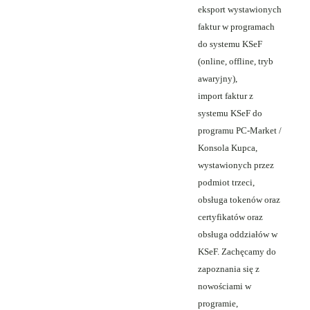
eksport wystawionych
faktur w programach
do systemu KSeF
(online, offline, tryb
awaryjny),
import faktur z
systemu KSeF do
programu PC-Market /
Konsola Kupca,
wystawionych przez
podmiot trzeci,
obsługa tokenów oraz
certyfikatów oraz
obsługa oddziałów w
KSeF. Zachęcamy do
zapoznania się z
nowościami w
programie,