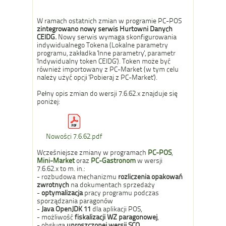
W ramach ostatnich zmian w programie PC-POS
zintegrowano nowy serwis Hurtowni Danych
CEIDG.
Nowy serwis wymaga skonfigurowania
indywidualnego Tokena (Lokalne parametry
programu, zakładka 'Inne parametry', parametr
'Indywidualny token CEIDG'). Token może być
również importowany z PC-Market (w tym celu
należy użyć opcji 'Pobieraj z PC-Market').
Pełny opis zmian do wersji 7.6.62.x znajduje się
poniżej:
Nowości 7.6.62.pdf
Wcześniejsze zmiany w programach
PC-POS
,
Mini-Market
oraz
PC-Gastronom
w wersji
7.6.62.x to m. in.:
- rozbudowa mechanizmu
rozliczenia opakowań
zwrotnych
na dokumentach sprzedaży
-
optymalizacja
pracy programu podczas
sporządzania paragonów
-
Java OpenJDK 11
dla aplikacji POS,
- możliwość
fiskaliz
acji WZ paragonowej
,
- obsługa
uproszczonej wersji SCO
,