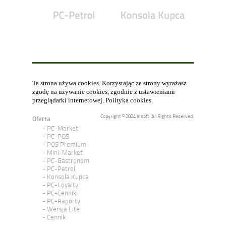
Ta strona używa cookies. Korzystając ze strony wyrażasz
zgodę na używanie cookies, zgodnie z ustawieniami
przeglądarki internetowej.
Polityka cookies
.
Copyright © 2024 Insoft. All Rights Reserved.
Oferta
PC-Market
PC-POS
POS Premium
Mini-Market
PC-Gastronom
PC-Petrol
Konsola Kupca
PC-Loyalty
PC-Cenniki
PC-Raporty
Wersja Lite
Cennik