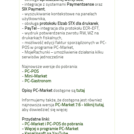
- integracje z systemami
Paymentsense
oraz
SIX Payment
,
- wyszukiwanie kontekstowe na panelach
użytkownika,
- obsługa
protokołu Elzab STX dla drukarek
,
-
PayTel
– integracja dla protokołu ECR-EFT,
- wydruk potwierdzenia zwrotu RW, WZ na
drukarkach fiskalnych,
- możliwość edycji faktur sporządzonych w PC-
POS
w programie PC-Market,
- MojeRachunki – umożliwienie działania kilku
serwisów jednocześnie
Najnowsze wersje do pobrania:
-
PC-POS
-
Mini-Market
-
PC-Gastronom
Opisy PC-Market
dostępne są
tutaj
Informujemy także, że dostępna jest również
najnowsza wersja
PC-Market 7.6 - kliknij tutaj
,
aby dowiedzieć się więcej
Przydatne linki:
- PC-Market i PC-POS do pobrania
-
Więcej o programie PC-Market
-
Kanał Insoft na YouTube